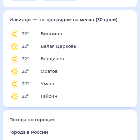
Ильинцы
— погода рядом
на месяц (30 дней)
22
°
Винница
22
°
Белая Церковь
22
°
Бердичев
22
°
Оратов
20
°
Умань
22
°
Гайсин
Погода по городам
Города в России