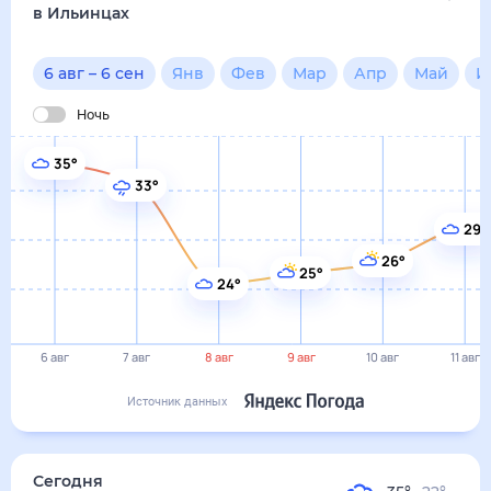
в Ильинцах
6 авг
–
6 сен
Янв
Фев
Мар
Апр
Май
И
Ночь
35°
33°
29°
26°
25°
24°
6 авг
7 авг
8 авг
9 авг
10 авг
11 авг
Источник данных
Сегодня