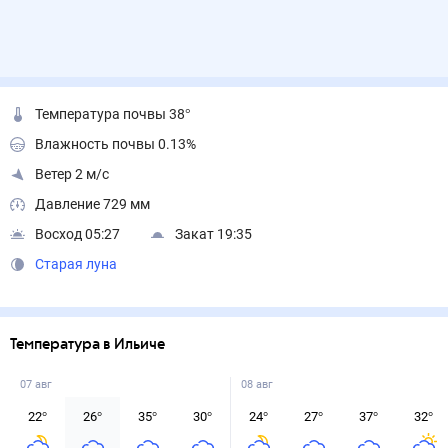
Температура почвы 38°
Влажность почвы 0.13%
Ветер 2 м/с
Давление 729 мм
Восход 05:27
Закат 19:35
Старая луна
Температура в Ильиче
07 авг
08 авг
22
°
26
°
35
°
30
°
24
°
27
°
37
°
32
°