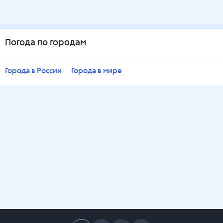
Погода по городам
Города в России
Города в мире