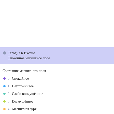
Сегодня
в Иксане
Спокойное магнитное поле
Состояние магнитного поля
0
Спокойное
1
Неустойчивое
2
Слабо возмущённое
3
Возмущённое
4
Магнитная буря