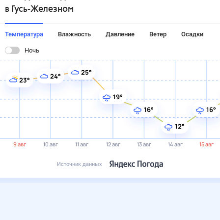
в Гусь-Железном
Температура
Влажность
Давление
Ветер
Осадки
Ночь
25°
24°
23°
19°
16°
16°
12°
9 авг
10 авг
11 авг
12 авг
13 авг
14 авг
15 авг
Источник данных