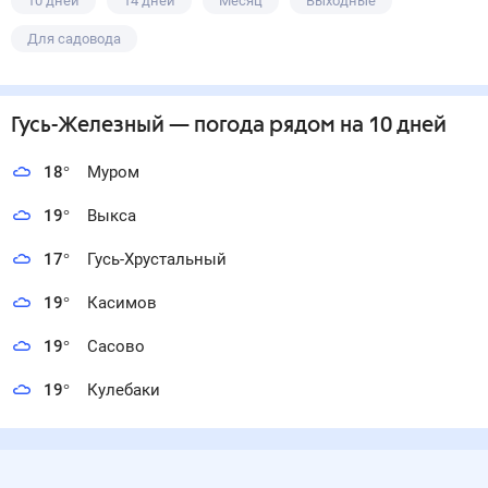
10 дней
14 дней
Месяц
Выходные
Для садовода
Гусь-Железный
— погода рядом
на 10 дней
18
°
Муром
19
°
Выкса
17
°
Гусь-Хрустальный
19
°
Касимов
19
°
Сасово
19
°
Кулебаки