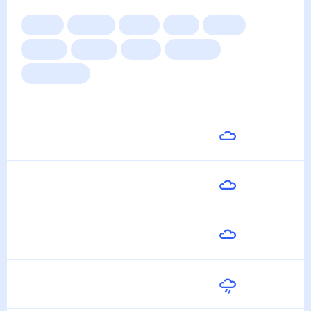
Сейчас
Сегодня
Завтра
3 дня
Неделя
10 дней
14 дней
Месяц
Выходные
Для садовода
Погода на неделю
Завтра
32
°
24
°
8 Августа
Воскресенье
32
°
24
°
9 Августа
Понедельник
33
°
24
°
10 Августа
Вторник
34
°
25
°
11 Августа