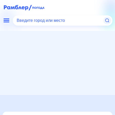
Введите город или место
Мир
США
Северная Каролина
Погода в Гринсборо, Северная Каролина