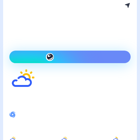
Погода в Гринсборо
пятница, 7 августа
Сегодня теплее, чем вчера
и переменная облачность
Как одеться сегодня
27
°
Ощущается как
29
°
Спокойное магнитное поле
Днём
Вечером
Ночью
30
°
28
°
24
°