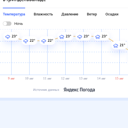
Температура
Влажность
Давление
Ветер
Осадки
Ночь
23°
23°
23°
23°
22°
22°
21°
9 авг
10 авг
11 авг
12 авг
13 авг
14 авг
15 авг
Источник данных