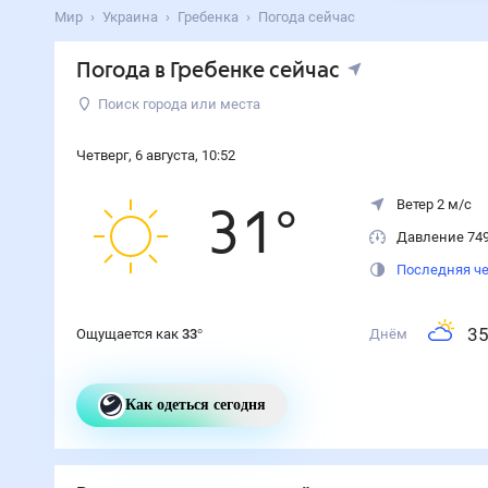
Мир
Украина
Гребенка
Погода сейчас
Погода
в Гребенке
сейчас
Поиск города или места
Четверг
,
6
августа
,
10
:
52
Ветер 2 м/с
31
°
Давление 74
Последняя че
3
Ощущается как
33
°
Днём
Как одеться сегодня