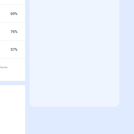
69
%
76
%
57
%
бенке,