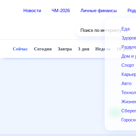
Новости
ЧМ-2026
Личные финансы
Ро
Еда
Поиск по интернету
Здор
Разв
Сейчас
Сегодня
Завтра
3 дня
Неделя
10 д
Дом 
Спор
Карь
Авто
Техн
Жизн
Сбер
Горо