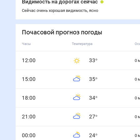
Видимость на дорогах сейчас
Сейчас очень хорошая видимость, ясно
Почасовой прогноз погоды
Часы
Температура
Ос
12
:00
33
°
0
15
:00
35
°
0
18
:00
34
°
0
21
:00
27
°
0
0
0
:00
24
°
0