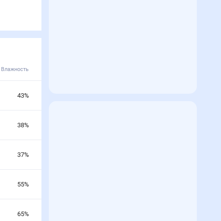
Влажность
43
%
38
%
37
%
55
%
65
%