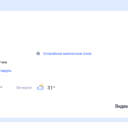
Спокойное магнитное поле
9 мм
тверть
5
°
31
°
Вечером