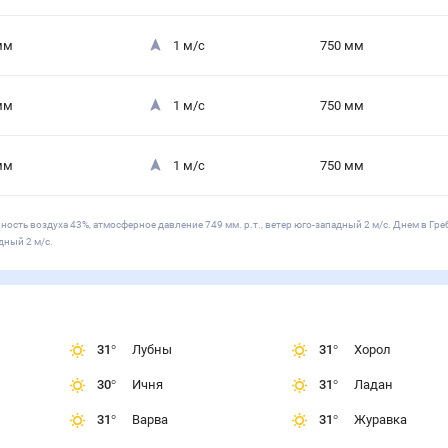
мм
1
м/с
750
мм
мм
1
м/с
750
мм
мм
1
м/с
750
мм
ность воздуха 43%, атмосферное давление 749 мм. р.т., ветер юго-западный 2 м/с. Днем в Гре
дный 2 м/с.
31
°
Лубны
31
°
Хорол
30
°
Ичня
31
°
Ладан
31
°
Варва
31
°
Журавка