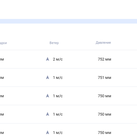
Давление
адки
Ветер
мм
2
м/с
752
мм
мм
1
м/с
751
мм
мм
1
м/с
750
мм
мм
1
м/с
750
мм
мм
1
м/с
750
мм