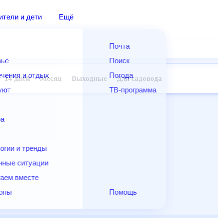
дители и дети
Ещё
Почта
овье
Поиск
лечения и отдых
Погода
ней
14 дней
Месяц
Выходные
Для садовода
и уют
ТВ-программа
т
ера
ологии и тренды
енные ситуации
егаем вместе
скопы
Помощь