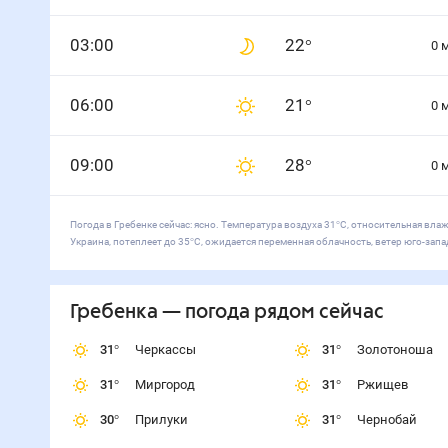
0
3
:00
22
°
0
0
6
:00
21
°
0
0
9
:00
28
°
0
Погода в Гребенке сейчас: ясно. Температура воздуха 31°С, относительная влаж
Украина, потеплеет до 35°С, ожидается переменная облачность, ветер юго-запа
Гребенка
— погода рядом
сейчас
31
°
Черкассы
31
°
Золотоноша
31
°
Миргород
31
°
Ржищев
30
°
Прилуки
31
°
Чернобай