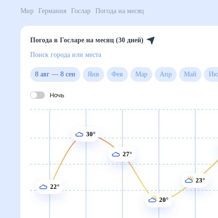
Мир
Германия
Гослар
Погода на месяц
Погода в Госларе на месяц (30 дней)
Поиск города или места
8 авг
—
8 сен
Янв
Фев
Мар
Апр
Май
Ночь
30°
27°
23°
22°
20°