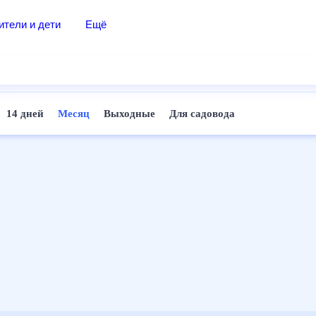
дители и дети
Ещё
Почта
овье
Поиск
лечения и отдых
Погода
ней
14 дней
Месяц
Выходные
Для садовода
и уют
ТВ-программа
т
ера
ологии и тренды
енные ситуации
егаем вместе
скопы
Помощь