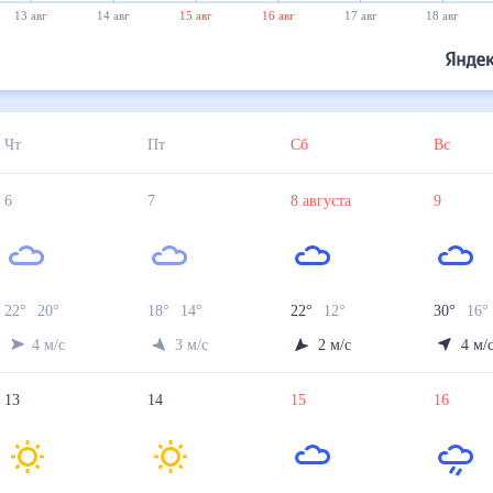
13 авг
14 авг
15 авг
16 авг
17 авг
18 авг
Чт
Пт
Сб
Вс
6
7
8
августа
9
22
°
20
°
18
°
14
°
22
°
12
°
30
°
16
°
4
м/с
3
м/с
2
м/с
4
м/
13
14
15
16