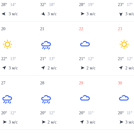
28
°
14
°
32
°
18
°
28
°
19
°
23
°
17
°
3
м/с
3
м/с
3
м/с
3
м/
20
21
22
23
22
°
13
°
21
°
13
°
21
°
12
°
21
°
12
°
3
м/с
2
м/с
2
м/с
2
м/
27
28
29
30
20
°
12
°
20
°
12
°
20
°
11
°
20
°
11
°
3
м/с
2
м/с
3
м/с
3
м/