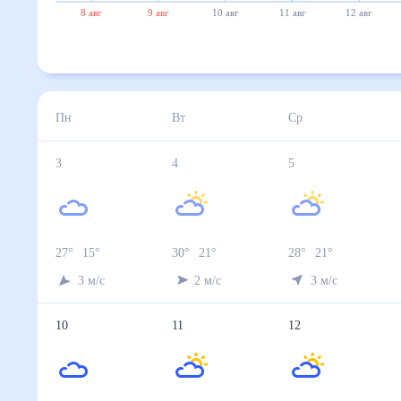
8 авг
9 авг
10 авг
11 авг
12 авг
Пн
Вт
Ср
3
4
5
27
°
15
°
30
°
21
°
28
°
21
°
3
м/с
2
м/с
3
м/с
10
11
12