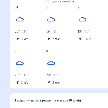
Погода на
сентябрь
31
1
2
20
°
11
°
19
°
11
°
19
°
10
°
3
м/с
2
м/с
2
м/с
7
8
20
°
11
°
20
°
11
°
3
м/с
3
м/с
Гослар
— погода рядом
на месяц (30 дней)