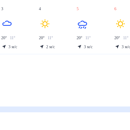
3
4
5
6
20
°
11
°
20
°
11
°
20
°
11
°
20
°
11
°
3
м/с
2
м/с
3
м/с
3
м/