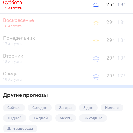
Суббота
25
°
19
°
15 Августа
Воскресенье
29
°
18
°
16 Августа
Понедельник
29
°
18
°
17 Августа
Вторник
29
°
18
°
18 Августа
Среда
29
°
17
°
19 Августа
Другие прогнозы
Сейчас
Сегодня
Завтра
3 дня
Неделя
10 дней
14 дней
Месяц
Выходные
Для садовода