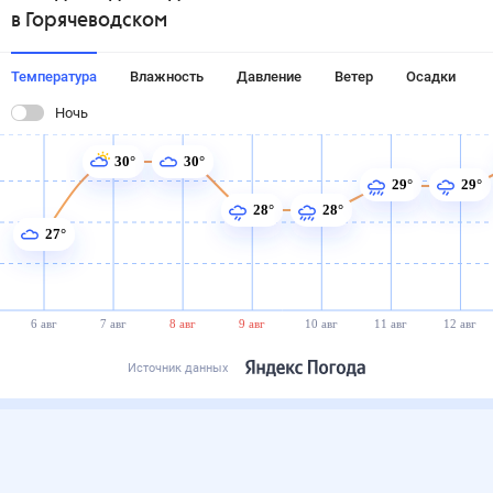
в Горячеводском
Температура
Влажность
Давление
Ветер
Осадки
Ночь
30°
30°
29°
29°
28°
28°
27°
6 авг
7 авг
8 авг
9 авг
10 авг
11 авг
12 авг
Источник данных