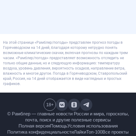
На этой странице «Рамблер/погоды» представлен прогноз погоды в
Горячеводском на 14 дней, благодаря которому нетрудно понять
возможные климатические скачки, включая прогнозы по каждым трем
часам. «Рамблер/погода» предоставляет возможность отследить не
только общие данные, но и следующую информацию: температуру
воздуха, уровень давления, вероятность осадков, направление ветра,
влажность и многое другое. Погода в Горячеводском, Ставропольский
край, Россия, на 14 дней отображается в виде наглядных и простых
графиков.
18
+
© Рамблер — главные новости России и мира,
гороскопы, почта, поиск и другие полезные сервисы
Полная версия
Помощь
Условия использования
Политика конфиденциальности
Лайки
Топ-100