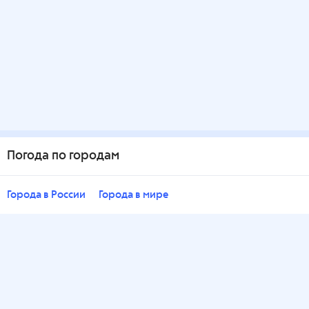
Погода по городам
Города в России
Города в мире