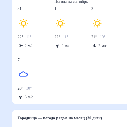
Осадки, мм
1
3.2
1.8
2.1
3.3
28 авг
29 авг
30 авг
31 авг
1 сен
Температура ночью, °C
11
11
11
11
11
Температура днём, °C
22
23
22
22
22
Влажность, %
73
71
73
73
74
Давление, мм
743
743
743
743
743
Ветер, м/с
3
3
3
2
2
Осадки, мм
1.5
2.4
2.3
2.2
3.6
2 сен
3 сен
4 сен
5 сен
6 сен
Температура ночью, °C
10
10
10
9
9
Температура днём, °C
21
21
21
20
20
Влажность, %
75
76
73
74
75
Давление, мм
744
745
745
745
745
Ветер, м/с
2
3
3
3
3
Осадки, мм
1
2
1.5
1.6
1.3
7 сен
Температура ночью, °C
10
Температура днём, °C
20
Влажность, %
74
Давление, мм
745