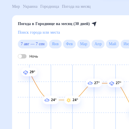
Поиск по интернету
Сейчас
Сегодня
Завтра
3 дня
Неделя
10 дней
14 дней
Месяц
Выходн
Мир
Украина
Городница
Погода на месяц
Погода в Городнице на месяц (
Поиск города или места
7 авг
—
7 сен
янв
фев
мар
апр
май
июн
июл
авг
сен
окт
ноя
дек
Ночь
29°
27°
27°
24°
24°