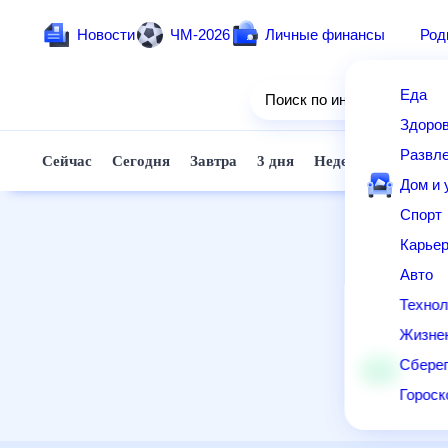
Новости
ЧМ-2026
Личные финансы
Родители и дети
Ещё
Еда
Здоровье
Развлечения и отдых
Дом и уют
Спорт
Карьера
Авто
Технологии и тренды
Жизненные ситуации
Сберегаем вместе
Гороскопы
Почта
Поиск
Погода
ТВ-программа
Помощь