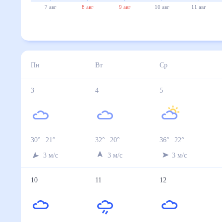
22°
7 авг
8 авг
9 авг
10 авг
11 авг
12 авг
3 авг
4 авг
5 авг
6 авг
7 авг
Температура ночью, °C
21
20
22
23
24
Температура днём, °C
30
32
36
37
29
Влажность, %
46
44
30
25
59
Давление, мм
745
743
743
742
741
Ветер, м/с
3
3
3
3
4
Осадки, мм
0
0
0
0
1.4
8 авг
9 авг
10 авг
11 авг
12 авг
Температура ночью, °C
17
14
12
17
15
Температура днём, °C
24
24
27
27
22
Влажность, %
40
35
36
53
41
Давление, мм
744
746
747
743
750
Ветер, м/с
4
3
3
4
3
Осадки, мм
0
0
0
0.3
0