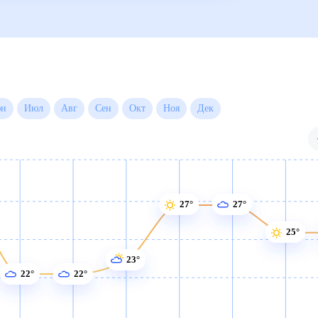
ые
Для садовода
30 дней)
27°
27°
25°
25°