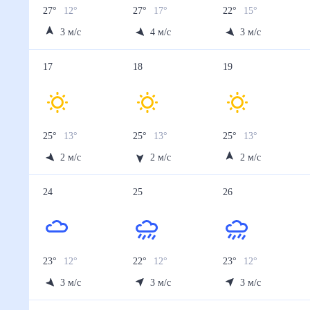
13 авг
14 авг
15 авг
16 авг
17 авг
Температура ночью, °C
12
12
13
15
13
Температура днём, °C
22
23
27
27
25
Влажность, %
41
41
40
51
70
Давление, мм
752
749
746
744
743
Ветер, м/с
3
3
3
2
2
Осадки, мм
0
0
0
0
1.8
18 авг
19 авг
20 авг
21 авг
22 авг
Температура ночью, °C
13
13
13
13
12
Температура днём, °C
25
25
25
24
24
Влажность, %
70
69
70
73
74
Давление, мм
744
745
745
744
744
Ветер, м/с
2
2
2
3
2
Осадки, мм
1.1
1.2
0.9
2.5
2.8
23 авг
24 авг
25 авг
26 авг
27 авг
Температура ночью, °C
12
12
12
12
12
Температура днём, °C
23
23
22
23
23
Влажность, %
72
72
73
74
76
Давление, мм
744
744
744
744
743
Ветер, м/с
3
3
3
3
2