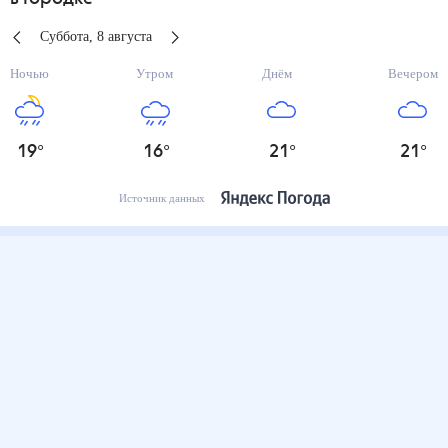
Суббота
,
8
августа
Ночью
Утром
Днём
Вечером
19
°
16
°
21
°
21
°
Источник данных