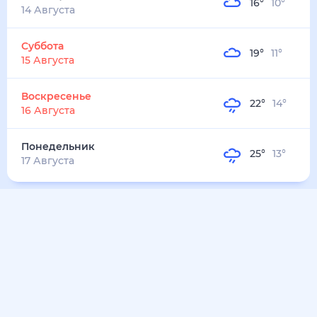
25
°
20
°
3
м/с
понедельник
10 августа