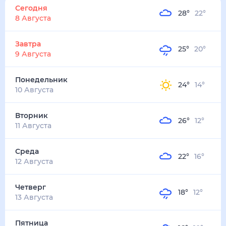
28
°
22
°
2
м/с
завтра
9 августа