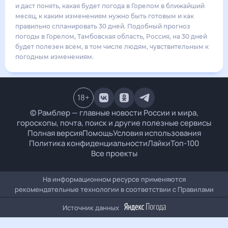
22
°
14
°
3
м/с
понедельник
17 августа