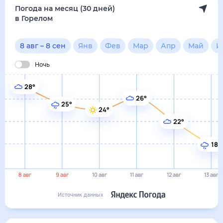
18°
8 авг
9 авг
10 авг
11 авг
12 авг
13 авг
Источник данных
сегодня
8 августа