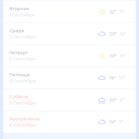
18
°
12
°
4
м/с
пятница
14 августа