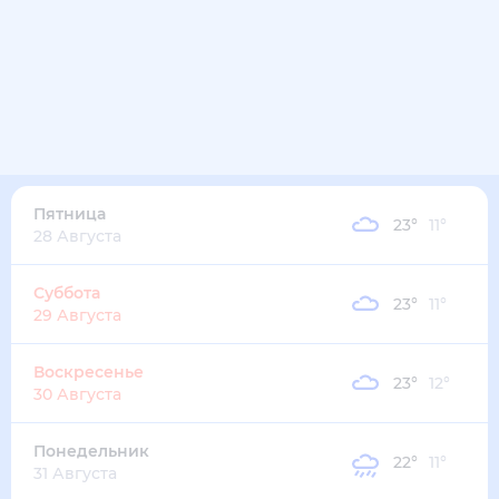
22
°
16
°
3
м/с
четверг
13 августа