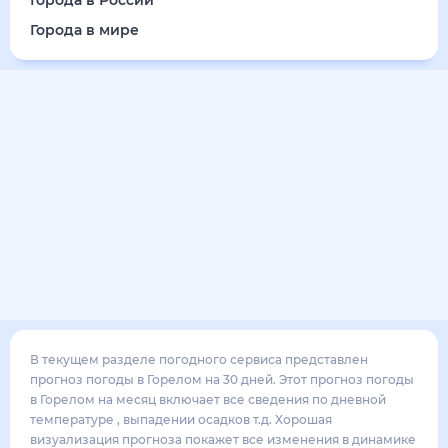
19
°
11
°
4
м/с
воскресенье
16 августа