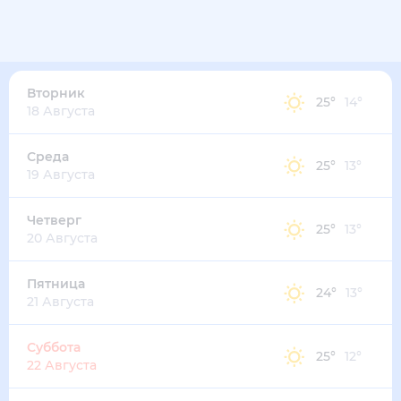
24
°
14
°
3
м/с
вторник
11 августа