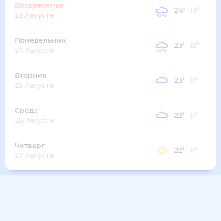
26
°
12
°
3
м/с
среда
12 августа