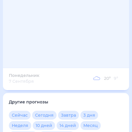
16
°
10
°