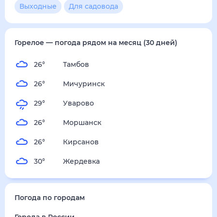
4
м/с
суббота
15 августа