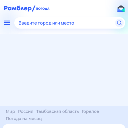
Введите город или место
Мир
Россия
Тамбовская область
Горелое
Погода на месяц
Погода на месяц (30 дней)
в Горелом
8 авг
–
8 сен
янв
фев
мар
апр
май
июн
июл
авг
сен
окт
ноя
дек
Ночь
28°
26°
25°
24°
22°