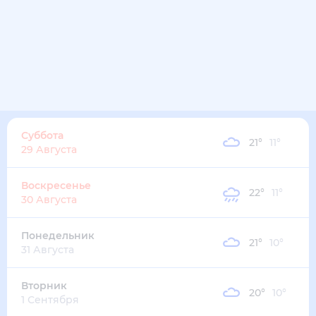
Суббота
21
°
11
°
29 Августа
Воскресенье
22
°
11
°
30 Августа
Понедельник
21
°
10
°
31 Августа
Вторник
20
°
10
°
1 Сентября