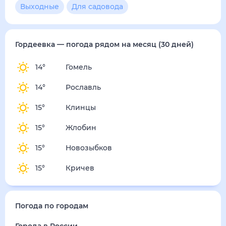
Выходные
Для садовода
Гордеевка
— погода рядом
на месяц (30 дней)
14
°
Гомель
14
°
Рославль
15
°
Клинцы
15
°
Жлобин
15
°
Новозыбков
15
°
Кричев
Погода по городам