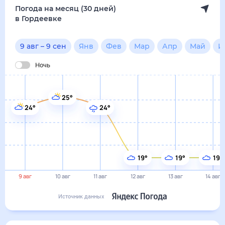
Погода на месяц (30 дней)
в Гордеевке
9 авг
–
9 сен
Янв
Фев
Мар
Апр
Май
И
Ночь
25°
24°
24°
19°
19°
19°
9 авг
10 авг
11 авг
12 авг
13 авг
14 авг
Источник данных