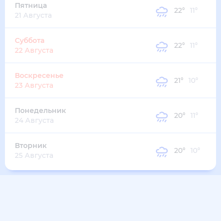
22
°
12
°
3
м/с
понедельник
10 августа