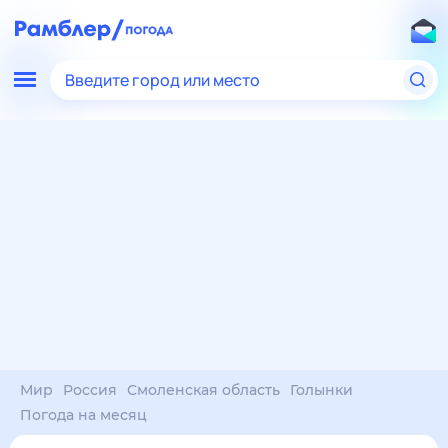
Введите город или место
Мир
Россия
Смоленская область
Голынки
Погода на месяц
Погода на месяц (30 дней)
в Голынках
6 авг
–
6 сен
янв
фев
мар
апр
май
июн
июл
авг
сен
окт
ноя
дек
Ночь
31°
24°