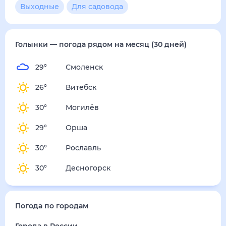
4
м/с
четверг
13 августа