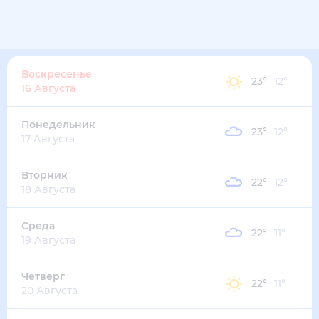
22
°
14
°
3
м/с
воскресенье
9 августа