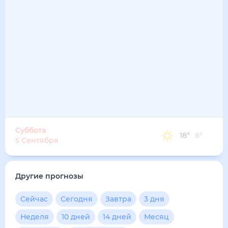
18
°
13
°