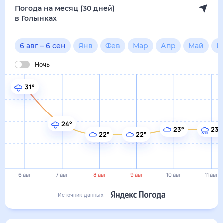
23°
23°
22°
22°
6 авг
7 авг
8 авг
9 авг
10 авг
11 авг
Источник данных
сегодня
6 августа