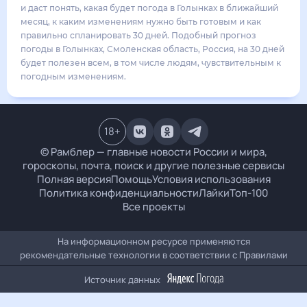
21
°
11
°
3
м/с
суббота
15 августа