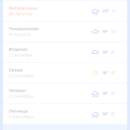
23
°
14
°
4
м/с
среда
12 августа