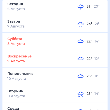
31
°
20
°
2
м/с
завтра
7 августа