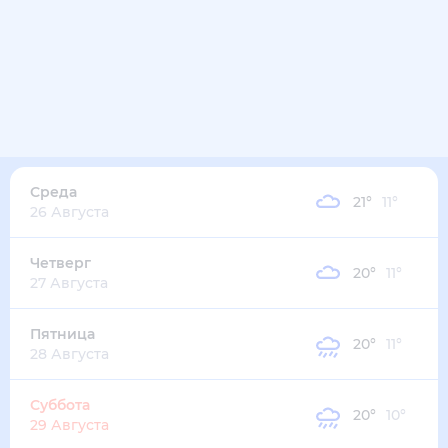
23
°
11
°
2
м/с
вторник
11 августа