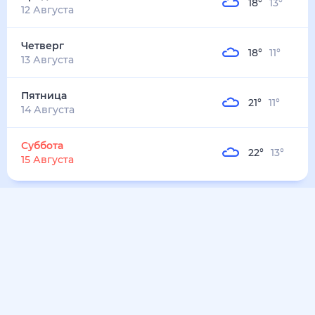
24
°
21
°
3
м/с
суббота
8 августа