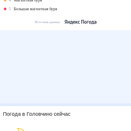
4
Магнитная буря
5
Большая магнитная буря
Источник данных
Погода
в Головчино
сейчас