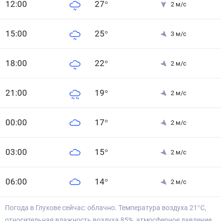
12
:00
27
°
2
м/с
15
:00
25
°
3
м/с
18
:00
22
°
2
м/с
21
:00
19
°
2
м/с
0
0
:00
17
°
2
м/с
0
3
:00
15
°
2
м/с
0
6
:00
14
°
2
м/с
Погода в Глухове сейчас: облачно. Температура воздуха 21°С,
относительная влажность воздуха 85%, атмосферное давление