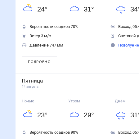
24
°
31
°
34
Вероятность осадков
70
%
Восход 05:
Ветер 3 м/с
Световой д
Давление 747 мм
Новолуние
ПОДРОБНО
Пятница
14 августа
Ночью
Утром
Днём
23
°
29
°
31
Вероятность осадков
90
%
Восход 05: