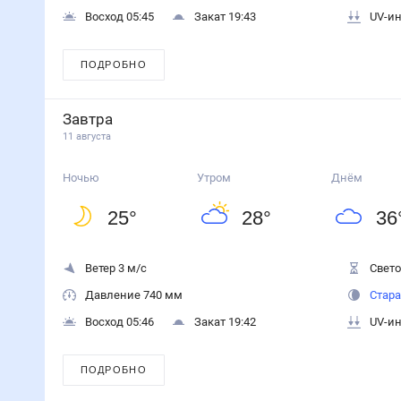
Восход 05:45
Закат 19:43
UV-ин
ПОДРОБНО
Завтра
11 августа
Ночью
Утром
Днём
25
°
28
°
36
Ветер 3 м/с
Свето
Давление 740 мм
Стара
Восход 05:46
Закат 19:42
UV-ин
ПОДРОБНО