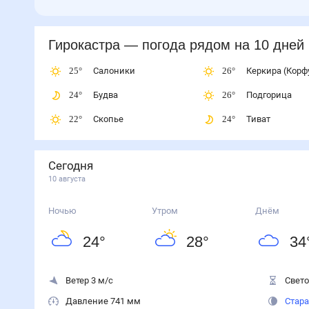
Гирокастра
— погода рядом
на 10 дней
25
°
Салоники
26
°
Керкира (Корф
24
°
Будва
26
°
Подгорица
22
°
Скопье
24
°
Тиват
Сегодня
10 августа
Ночью
Утром
Днём
24
°
28
°
34
Ветер 3 м/с
Свето
Давление 741 мм
Стара