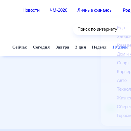
Новости
ЧМ-2026
Личные финансы
Ро
Еда
Поиск по интернету
Здор
Разв
Сейчас
Сегодня
Завтра
3 дня
Неделя
10 д
Дом 
Спор
Карь
Авто
Техн
Жизн
Сбер
Горо