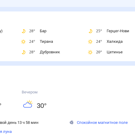
у)
28
°
Бар
25
°
Герцег-Нови
24
°
Тирана
24
°
Халкида
28
°
Дубровник
20
°
Цетинье
Вечером
°
30
°
вой день 13 ч 58 мин
Спокойное магнитное поле
я луна