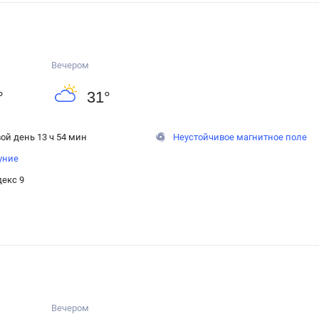
Вечером
°
31
°
ой день 13 ч 54 мин
Неустойчивое магнитное поле
уние
екс 9
Вечером