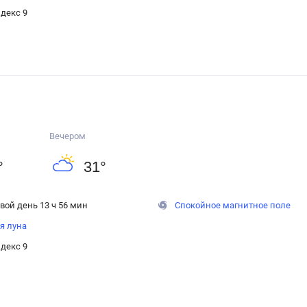
декс 9
Вечером
°
31
°
вой день 13 ч 56 мин
Спокойное магнитное поле
я луна
декс 9