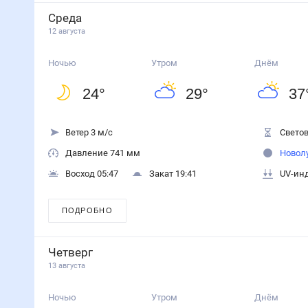
Среда
12 августа
Ночью
Утром
Днём
24
°
29
°
37
Ветер 3 м/с
Светов
Давление 741 мм
Новол
Восход 05:47
Закат 19:41
UV-инд
ПОДРОБНО
Четверг
13 августа
Ночью
Утром
Днём