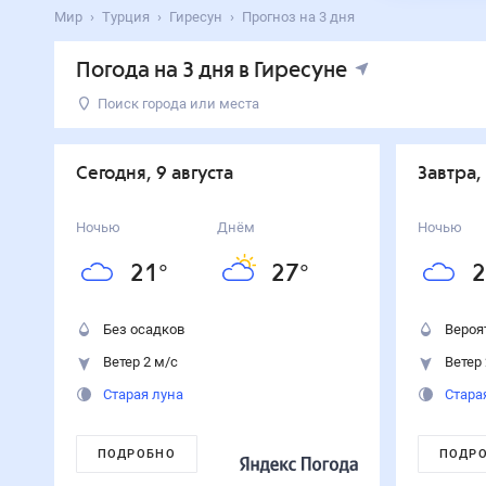
Мир
Турция
Гиресун
Прогноз на 3 дня
Погода на 3 дня в Гиресуне
Поиск города или места
День
Температура
Осадки
Ветер
Сегодня
27
°
21
°
0
%
2
м/с
Сегодня, 9 августа
Завтра,
9
августа
Завтра
28
°
20
°
50
%
2
м/с
Ночью
Днём
Ночью
10
августа
21
°
27
°
2
Вторник
27
°
23
°
50
%
3
м/с
11
августа
Без осадков
Вероя
Ветер 2 м/с
Ветер 
Старая луна
Стара
ПОДРОБНО
ПОДР