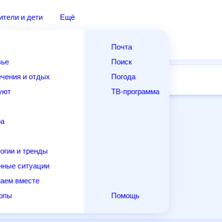
дители и дети
Ещё
Почта
овье
Поиск
лечения и отдых
Погода
ней
14 дней
Месяц
Выходные
Для садовода
и уют
ТВ-программа
т
ера
ологии и тренды
енные ситуации
егаем вместе
скопы
Помощь