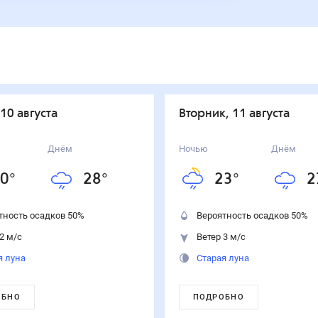
 10 августа
вторник, 11 августа
Днём
Ночью
Днём
0
°
28
°
23
°
2
тность осадков
50
%
Вероятность осадков
50
%
2 м/с
Ветер 3 м/с
я луна
Старая луна
ОБНО
ПОДРОБНО