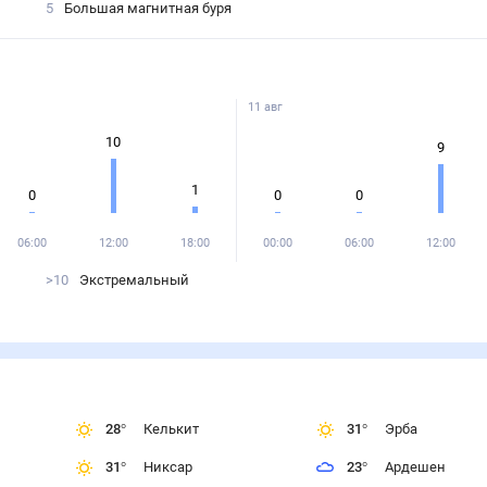
5
Большая магнитная буря
11 авг
10
9
1
0
0
0
06:00
12:00
18:00
00:00
06:00
12:00
>10
Экстремальный
28
°
Келькит
31
°
Эрба
31
°
Никсар
23
°
Ардешен