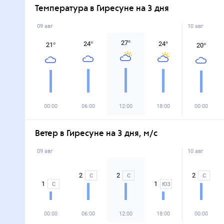
Температура в Гиресуне на 3 дня
09 авг
10 авг
27
°
24
°
24
°
21
°
20
°
00:00
06:00
12:00
18:00
00:00
Ветер в Гиресуне на 3 дня, м/с
09 авг
10 авг
2
2
2
С
С
С
1
1
С
ЮЗ
00:00
06:00
12:00
18:00
00:00