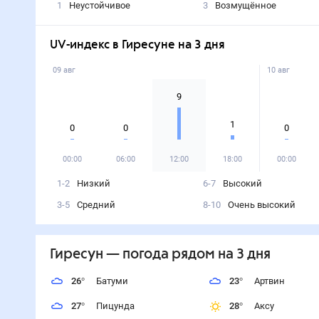
1
Неустойчивое
3
Возмущённое
UV-индекс в Гиресуне на 3 дня
09 авг
10 авг
9
1
0
0
0
00:00
06:00
12:00
18:00
00:00
1-2
Низкий
6-7
Высокий
3-5
Средний
8-10
Очень высокий
Гиресун
— погода рядом
на 3 дня
26
°
Батуми
23
°
Артвин
27
°
Пицунда
28
°
Аксу