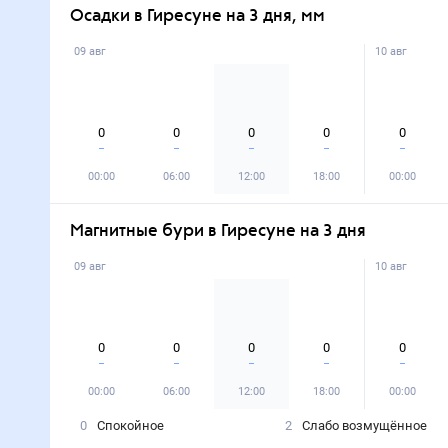
Осадки в Гиресуне на 3 дня, мм
09 авг
10 авг
0
0
0
0
0
00:00
06:00
12:00
18:00
00:00
Магнитные бури в Гиресуне на 3 дня
09 авг
10 авг
0
0
0
0
0
00:00
06:00
12:00
18:00
00:00
0
Спокойное
2
Слабо возмущённое