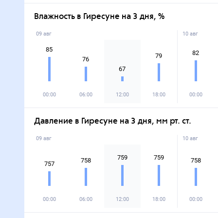
Влажность в Гиресуне на 3 дня, %
09 авг
10 авг
85
82
79
76
67
00:00
06:00
12:00
18:00
00:00
Давление в Гиресуне на 3 дня, мм рт. ст.
09 авг
10 авг
759
759
758
758
757
00:00
06:00
12:00
18:00
00:00