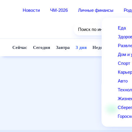
Новости
ЧМ-2026
Личные финансы
Ро
Еда
Поиск по интернету
Здор
Разв
Сейчас
Сегодня
Завтра
3 дня
Неделя
10 д
Дом 
Спор
Карь
Авто
Техн
Жизн
Сбер
Горо