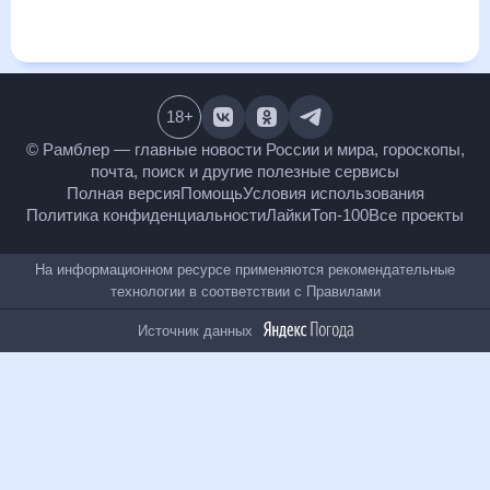
и даст понять, какая будет погода в Гиганте в ближайший
месяц, к каким изменениям нужно быть готовым и как
правильно спланировать 30 дней. Подобный прогноз
погоды в Гиганте, Ростовская область, Россия, на 30 дней
будет полезен всем, в том числе людям, чувствительным к
погодным изменениям.
18
+
© Рамблер — главные новости России и мира,
гороскопы, почта, поиск и другие полезные сервисы
Полная версия
Помощь
Условия использования
Политика конфиденциальности
Лайки
Топ-100
Все проекты
На информационном ресурсе применяются
рекомендательные технологии в соответствии с
Правилами
Источник данных