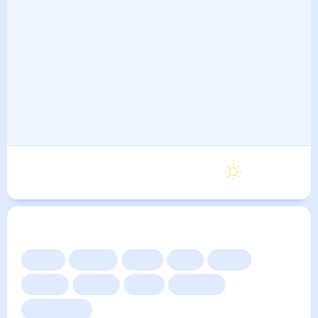
Воскресенье
24
°
14
°
6 Сентября
Другие прогнозы
Сейчас
Сегодня
Завтра
3 дня
Неделя
10 дней
14 дней
Месяц