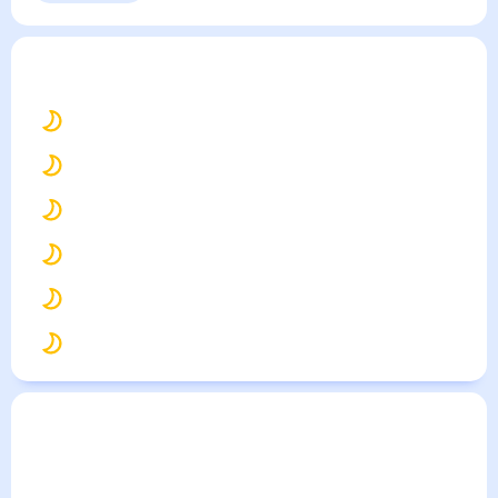
Выходные
Для садовода
Гигант
— погода рядом
на месяц (30 дней)
27
°
Тихорецк
27
°
Сальск
26
°
Зерноград
26
°
Новоалександровск
26
°
Егорлыкская
26
°
Целина
Погода по городам