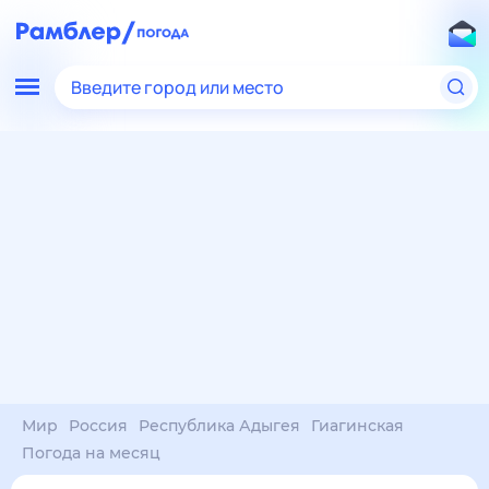
Введите город или место
Мир
Россия
Республика Адыгея
Гиагинская
Погода на месяц
Погода на месяц (30 дней)
в Гиагинской
7 авг
–
7 сен
янв
фев
мар
апр
май
июн
июл
авг
сен
окт
ноя
дек
Ночь
34°
33°
33°
32°
31°
30°