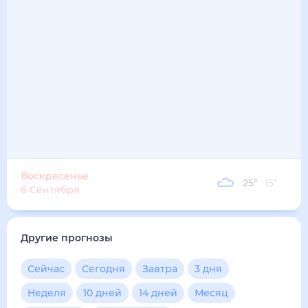
29
°
21
°