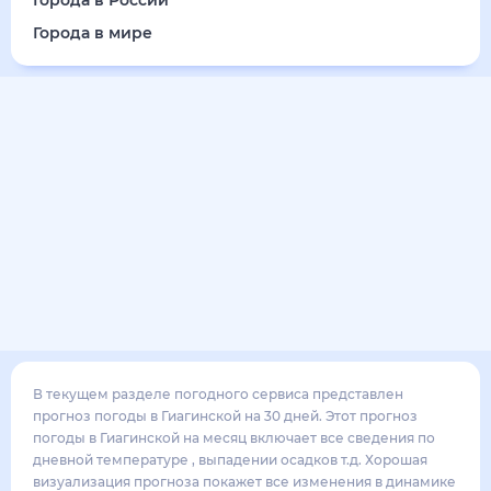
28
°
18
°
4
м/с
суббота
15 августа