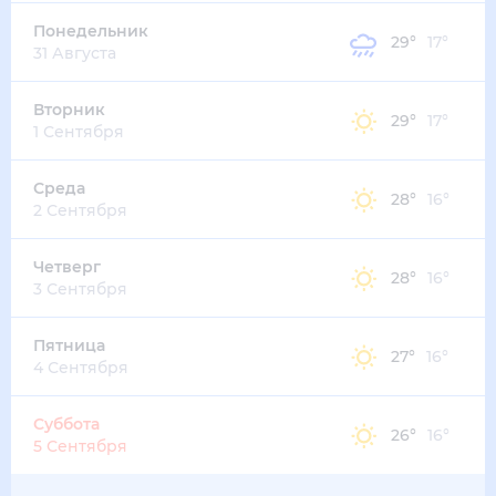
33
°
22
°
3
м/с
четверг
13 августа