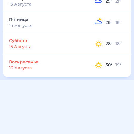
33
°
24
°
3
м/с
воскресенье
9 августа