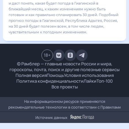
28
°
18
°
4
м/с
воскресенье
16 августа