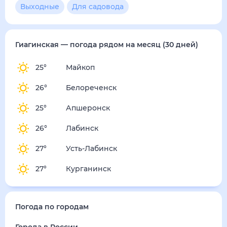
4
м/с
пятница
14 августа