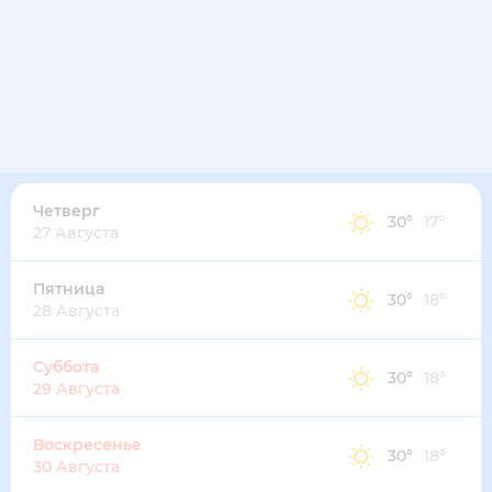
32
°
21
°
3
м/с
среда
12 августа