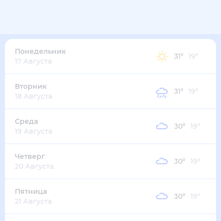
30
°
23
°
2
м/с
понедельник
10 августа