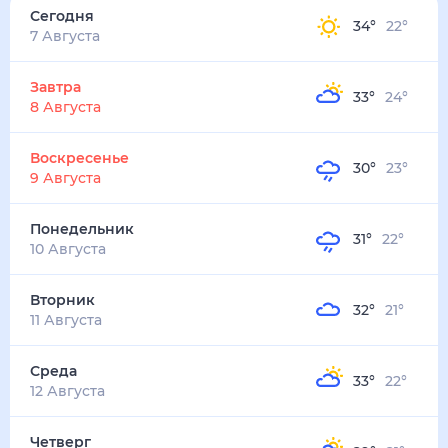
34
°
22
°
8
м/с
завтра
8 августа