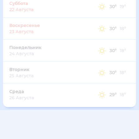
31
°
22
°
2
м/с
вторник
11 августа