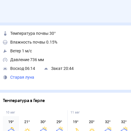
Температура почвы 30°
Влажность почвы 0.15%
Ветер 1 м/с
Давление 736 мм
Восход 06:14
Закат 20:44
Старая луна
Температура в Герле
10 авг
11 авг
19
°
21
°
30
°
29
°
19
°
20
°
32
°
32
°