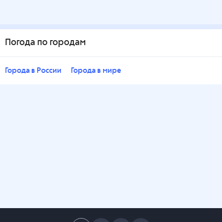
Погода по городам
Города в России
Города в мире