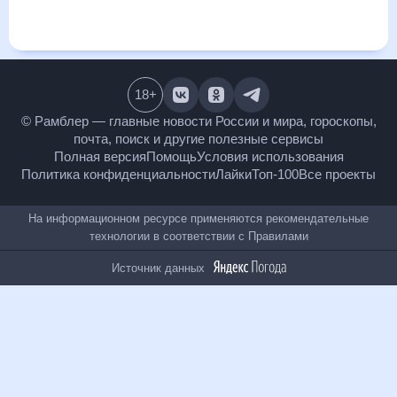
и даст понять, какая будет погода в Герге в ближайший
месяц, к каким изменениям нужно быть готовым и как
правильно спланировать 30 дней. Подобный прогноз
погоды в Герге, Республика Дагестан, Россия, на 30 дней
будет полезен всем, в том числе людям, чувствительным к
погодным изменениям.
18
+
© Рамблер — главные новости России и мира,
гороскопы, почта, поиск и другие полезные сервисы
Полная версия
Помощь
Условия использования
Политика конфиденциальности
Лайки
Топ-100
Все проекты
На информационном ресурсе применяются
рекомендательные технологии в соответствии с
Правилами
Источник данных