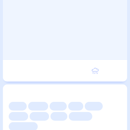
Воскресенье
21
°
16
°
6 Сентября
Другие прогнозы
Сейчас
Сегодня
Завтра
3 дня
Неделя
10 дней
14 дней
Месяц