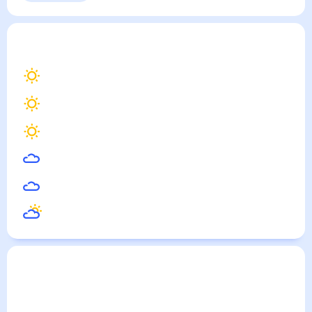
Выходные
Для садовода
Герга
— погода рядом
на месяц (30 дней)
29
°
Дербент
27
°
Каспийск
29
°
Избербаш
29
°
Дагестанские Огни
21
°
Акуша
28
°
Карабудахкент
Погода по городам