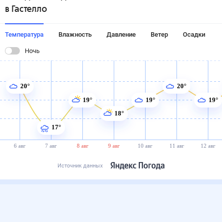
в Гастелло
Температура
Влажность
Давление
Ветер
Осадки
Ночь
20°
20°
19°
19°
19°
18°
17°
6 авг
7 авг
8 авг
9 авг
10 авг
11 авг
12 авг
Источник данных