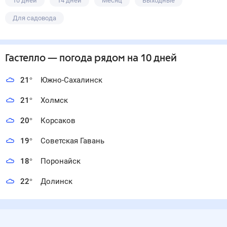
10 дней
14 дней
Месяц
Выходные
Для садовода
Гастелло
— погода рядом
на 10 дней
21
°
Южно-Сахалинск
21
°
Холмск
20
°
Корсаков
19
°
Советская Гавань
18
°
Поронайск
22
°
Долинск