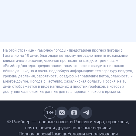
На этой странице «Рамблер/погоды» представлен прогноз погоды в
Гастелло на 10 дней, благодаря которому нетрудно понять возможные
климатические скачки, включая прогнозы по каждым трем часам.
«Рамблер/погода» предоставляет возможность отследить не только
общие данные, но и очень подробную информацию: температуру воздуха,
уровень давления, вероятность осадков, направление ветра, влажность и
многое другое. Погода в Гастелло, Сахалинская область, Россия, на 10
дней отображается в виде наглядных и простых графиков, в которых
доступны все полезные данные для планирования своего времени.
18
+
© Рамблер — главные новости России и мира,
гороскопы, почта, поиск и другие полезные сервисы
Полная версия
Помощь
Условия использования