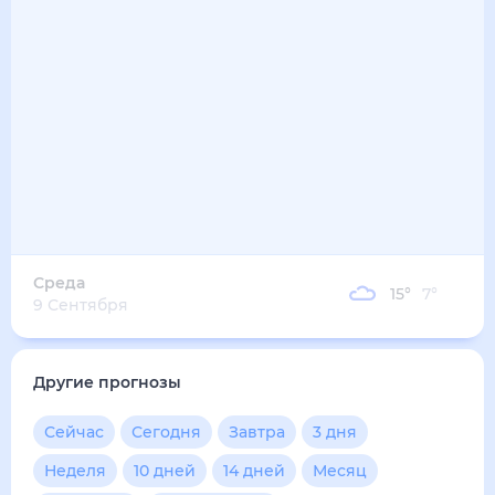
Среда
15
°
7
°
9 Сентября
Другие прогнозы
Сейчас
Сегодня
Завтра
3 дня
Неделя
10 дней
14 дней
Месяц
Выходные
Для садовода