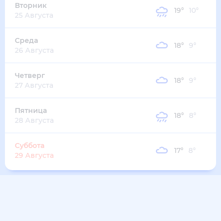
25 Августа
Среда
18
°
9
°
26 Августа
Четверг
18
°
9
°
27 Августа
Пятница
18
°
8
°
28 Августа
Суббота
17
°
8
°
29 Августа