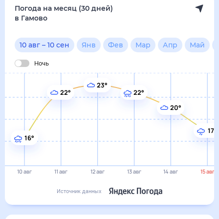
в Гамово
10 авг
–
10 сен
Янв
Фев
Мар
Апр
Май
Июн
Ночь
23°
22°
22°
20°
17°
16°
10 авг
11 авг
12 авг
13 авг
14 авг
15 авг
Источник данных
Сегодня