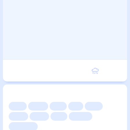
Вторник
16
°
7
°
8 Сентября
Другие прогнозы
Сейчас
Сегодня
Завтра
3 дня
Неделя
10 дней
14 дней
Месяц