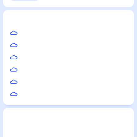
Выходные
Для садовода
Галич
— погода рядом
на месяц (30 дней)
15
°
Кострома
16
°
Кинешма
14
°
Буй
17
°
Юрьевец
13
°
Нея
15
°
Заволжск
Погода по городам