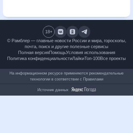
и даст понять, какая будет погода в Галиче в ближайший
месяц, к каким изменениям нужно быть готовым и как
правильно спланировать 30 дней. Подобный прогноз
погоды в Галиче, Костромская область, Россия, на 30 дней
будет полезен всем, в том числе людям, чувствительным к
погодным изменениям.
18
+
© Рамблер — главные новости России и мира,
гороскопы, почта, поиск и другие полезные сервисы
Полная версия
Помощь
Условия использования
Политика конфиденциальности
Лайки
Топ-100
Все проекты
На информационном ресурсе применяются
рекомендательные технологии в соответствии с
Правилами
Источник данных