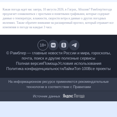
Какая погода ждет нас завтра, 10 августа 2026, в Гаграх, Абхазия?
Рамблер/погода предлагает ознакомиться с простыми и понятными
графиками, которые содержат данные о температуре, влажности,
скорости ветра и данные о других погодных явлениях. Также обратите
внимание на расширенный прогноз, который отражает все изменения в
погоде на каждые 3 часа.
18
+
© Рамблер — главные новости России и мира,
гороскопы, почта, поиск и другие полезные сервисы
Полная версия
Помощь
Условия использования
Политика конфиденциальности
Лайки
Топ-100
Все проекты
На информационном ресурсе применяются
рекомендательные технологии в соответствии с
Правилами
Источник данных