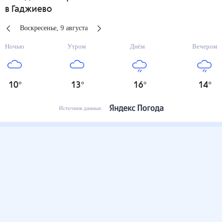
в Гаджиево
Воскресенье
,
9
августа
Ночью
Утром
Днём
Вечером
10
°
13
°
16
°
14
°
Источник данных