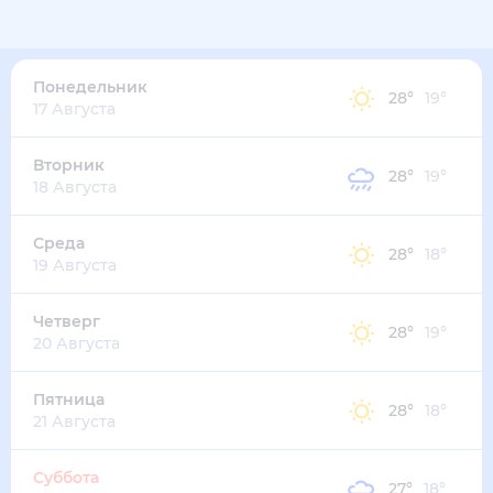
Понедельник
28
°
19
°
17 Августа
Вторник
28
°
19
°
18 Августа
Среда
28
°
18
°
19 Августа
Четверг
28
°
19
°
20 Августа
Пятница
28
°
18
°
21 Августа
Суббота
27
°
18
°