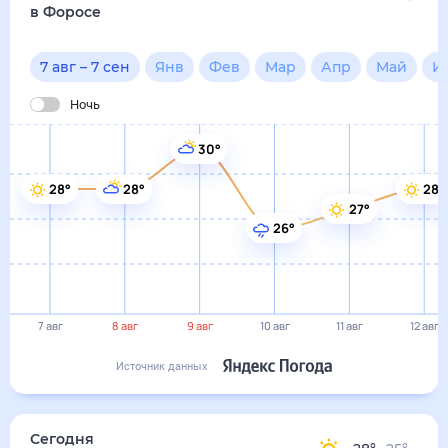
в Форосе
7 авг
–
7 сен
Янв
Фев
Мар
Апр
Май
И
Ночь
30°
28°
28°
28°
27°
26°
7 авг
8 авг
9 авг
10 авг
11 авг
12 авг
Источник данных
Сегодня