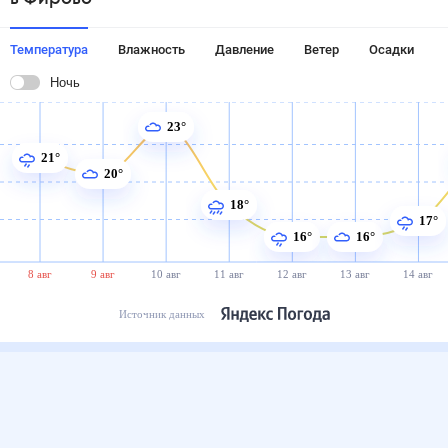
Температура
Влажность
Давление
Ветер
Осадки
Ночь
23°
21°
20°
18°
17°
16°
16°
8 авг
9 авг
10 авг
11 авг
12 авг
13 авг
14 авг
Источник данных