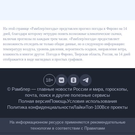
На этой странице «Рамблер/погоды» представлен прогноз погоды в
Фирово на 14 дней, благодаря которому нетрудно понять возможные
климатические скачки, включая прогнозы по каждым трем часам.
«Рамблер/погода» предоставляет возможность отследить не только
общие данные, но и следующую информацию: температуру воздуха,
уровень давления, вероятность осадков, направление ветра, влажность и
многое другое. Погода в Фирово, Тверская область, Россия, на 14 дней
отображается в виде наглядных и простых графиков.
18
+
© Рамблер — главные новости России и мира,
гороскопы, почта, поиск и другие полезные сервисы
Полная версия
Помощь
Условия использования
Политика конфиденциальности
Лайки
Топ-100
Все проекты
На информационном ресурсе применяются