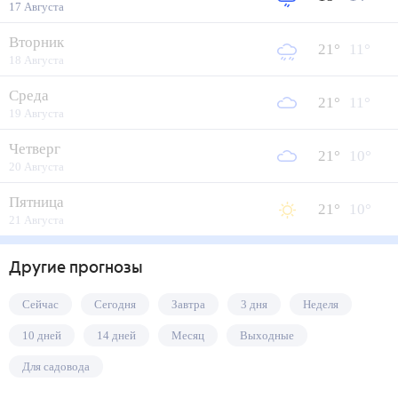
17 Августа
Вторник
21
°
11
°
18 Августа
Среда
21
°
11
°
19 Августа
Четверг
21
°
10
°
20 Августа
Пятница
21
°
10
°
21 Августа
Другие прогнозы
Сейчас
Сегодня
Завтра
3 дня
Неделя
10 дней
14 дней
Месяц
Выходные
Для садовода