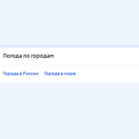
Погода по городам
Города в России
Города в мире