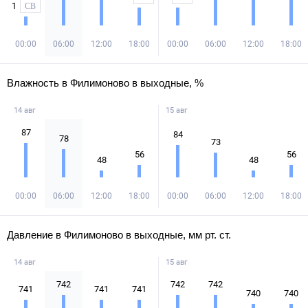
1
СВ
00:00
06:00
12:00
18:00
00:00
06:00
12:00
18:00
Влажность в Филимоново в выходные, %
14 авг
15 авг
87
84
78
73
56
56
48
48
00:00
06:00
12:00
18:00
00:00
06:00
12:00
18:00
Давление в Филимоново в выходные, мм рт. ст.
14 авг
15 авг
742
742
742
741
741
741
740
740