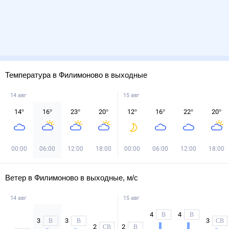
Температура в Филимоново в выходные
14 авг
15 авг
14
°
16
°
23
°
20
°
12
°
16
°
22
°
20
°
00:00
06:00
12:00
18:00
00:00
06:00
12:00
18:00
Ветер в Филимоново в выходные, м/с
14 авг
15 авг
4
4
В
В
3
3
3
В
В
СВ
2
2
СВ
В