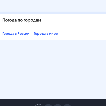
Погода по городам
Города в России
Города в мире