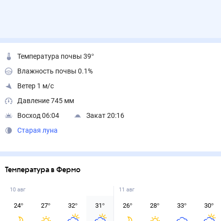
Температура почвы 39°
Влажность почвы 0.1%
Ветер 1 м/с
Давление 745 мм
Восход 06:04
Закат 20:16
Старая луна
Температура в Фермо
10 авг
11 авг
24
°
27
°
32
°
31
°
26
°
28
°
33
°
30
°