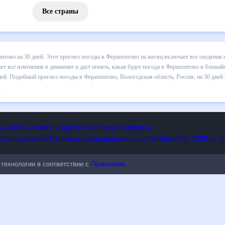
Все страны
 погоды в Ферапонтово на 30 дней. Этот прогноз погоды в Ферапонт
падении осадков т.д. Хорошая визуализация прогноза покажет все и
о в ближайший месяц, к каким изменениям нужно быть готовым и как
ово, Вологодская область, Россия, на 30 дней будет полезен всем, 
опы, почта, поиск и другие полезные сервисы
 использования
Политика конфиденциальности
Лайки
Топ-100
ые технологии в соответствии с
Правилами