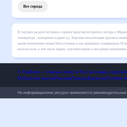
Все города
В текущем разделе погодного сервиса представлен прогноз
месяц включает все сведения по дневной температуре , вы
динамике и даст понять, какая будет погода в Ферапонтов
спланировать 30 дней. Подобный прогноз погоды в Ферапонт
числе людям, чувствительным к погодным изменениям.
© Рамблер — главные новости России и мира, гороск
Мобильная версия
Реклама
Помощь
Вакансии
Условия
На информационном ресурсе применяются рекомендательн