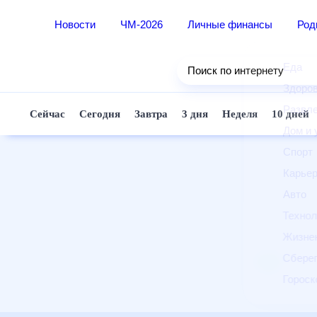
Новости
ЧМ-2026
Личные финансы
Ро
Еда
Поиск по интернету
Здор
Разв
Сейчас
Сегодня
Завтра
3 дня
Неделя
10 д
Дом 
Спор
Карь
Авто
Техн
Жизн
Сбер
Горо