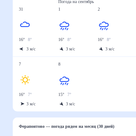
Погода на
сентябрь
31
1
2
16
°
8
°
16
°
8
°
16
°
8
°
3
м/с
3
м/с
3
м/с
7
8
16
°
7
°
15
°
7
°
3
м/с
3
м/с
Ферапонтово
— погода рядом
на месяц (30 дней)