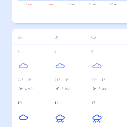
8 авг
9 авг
10 авг
11 авг
12 авг
Пн
Вт
Ср
3
4
5
22
°
13
°
21
°
13
°
22
°
11
°
4
м/с
3
м/с
3
м/с
10
11
12