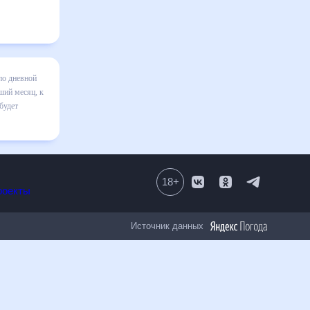
ово на
зменения в
 правильно
в том
18
+
Все проекты
Источник данных