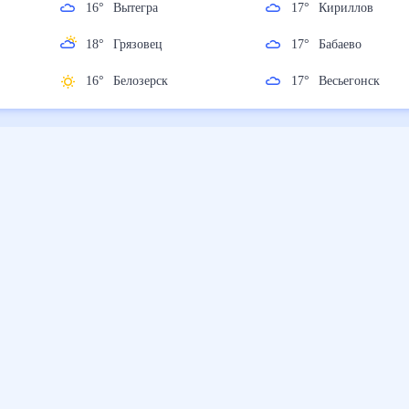
16
°
Вытегра
17
°
Кириллов
18
°
Грязовец
17
°
Бабаево
16
°
Белозерск
17
°
Весьегонск