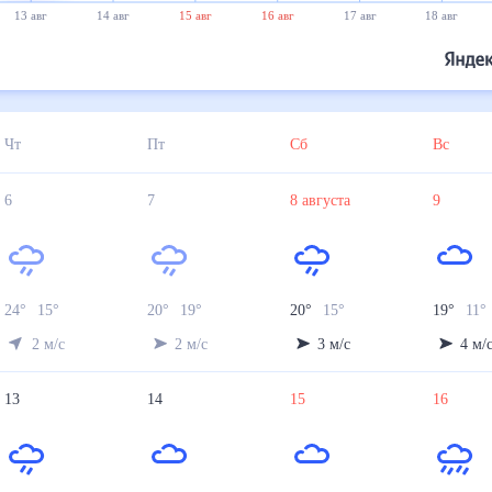
13 авг
14 авг
15 авг
16 авг
17 авг
18 авг
Чт
Пт
Сб
Вс
6
7
8
августа
9
24
°
15
°
20
°
19
°
20
°
15
°
19
°
11
°
2
м/с
2
м/с
3
м/с
4
м/
13
14
15
16