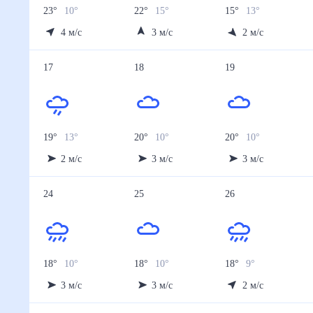
23
°
10
°
22
°
15
°
15
°
13
°
4
м/с
3
м/с
2
м/с
17
18
19
19
°
13
°
20
°
10
°
20
°
10
°
2
м/с
3
м/с
3
м/с
24
25
26
18
°
10
°
18
°
10
°
18
°
9
°
3
м/с
3
м/с
2
м/с