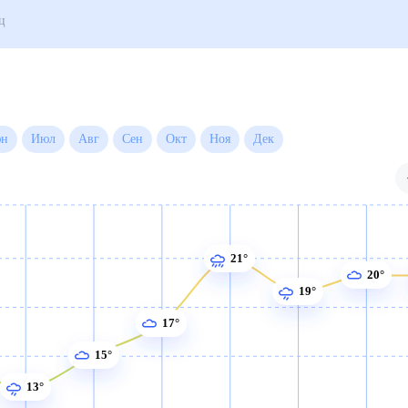
года на месяц
Июн
Июл
Авг
Сен
Окт
Ноя
Дек
21°
20°
19°
17°
15°
13°