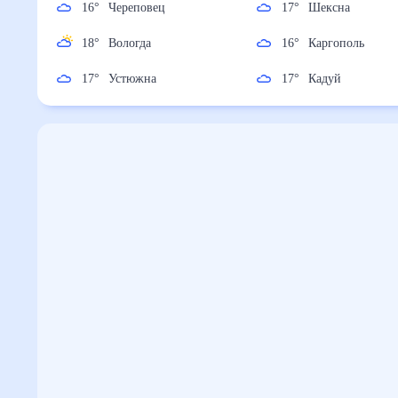
16
°
Череповец
17
°
Шексна
18
°
Вологда
16
°
Каргополь
17
°
Устюжна
17
°
Кадуй