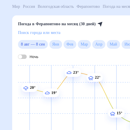
Мир
Россия
Вологодская область
Ферапонтово
По
Погода в Ферапонтово на месяц (30 дней)
Поиск города или места
8 авг
—
8 сен
Янв
Фев
Мар
Апр
Май
Ночь
23°
22°
20°
19°
15°