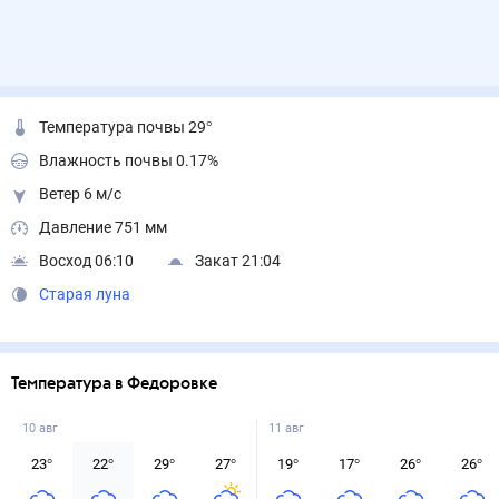
Температура почвы 29°
Влажность почвы 0.17%
Ветер 6 м/с
Давление 751 мм
Восход 06:10
Закат 21:04
Старая луна
Температура в Федоровке
10 авг
11 авг
23
°
22
°
29
°
27
°
19
°
17
°
26
°
26
°