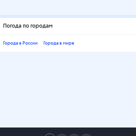
Погода по городам
Города в России
Города в мире