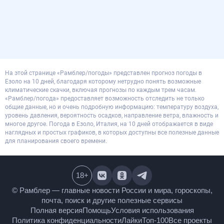
На этой странице «Рамблер/погоды» представлен прогноз погоды в
Езоло на 10 дней, благодаря которому нетрудно понять возможные
климатические скачки, включая прогнозы по каждым трем часам.
«Рамблер/погода» предоставляет возможность отследить не только
общие данные, но и очень подробную информацию: температуру воздуха,
уровень давления, вероятность осадков, направление ветра, влажность и
многое другое. Погода в Езоло, Италия, на 10 дней отображается в виде
наглядных и простых графиков, в которых доступны все полезные данные
для планирования своего времени.
18
+
© Рамблер — главные новости России и мира,
гороскопы, почта, поиск и другие полезные сервисы
Полная версия
Помощь
Условия использования
Политика конфиденциальности
Лайки
Топ-100