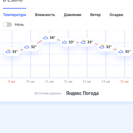
Температура
Влажность
Давление
Ветер
Осадки
Ночь
34°
33°
33°
32°
32°
31°
31°
9 авг
10 авг
11 авг
12 авг
13 авг
14 авг
15 авг
Источник данных