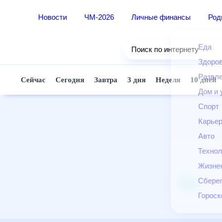
Новости
ЧМ-2026
Личные финансы
Ро
Еда
Поиск по интернету
Здор
Разв
Сейчас
Сегодня
Завтра
3 дня
Неделя
10 д
Дом 
Спор
Карь
Авто
Техн
Жизн
Сбер
Горо