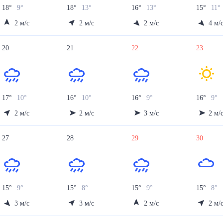
18
°
9
°
18
°
13
°
16
°
13
°
15
°
11
°
2
м/с
2
м/с
2
м/с
4
м/
20
21
22
23
17
°
10
°
16
°
10
°
16
°
9
°
16
°
9
°
2
м/с
2
м/с
3
м/с
2
м/
27
28
29
30
15
°
9
°
15
°
8
°
15
°
9
°
15
°
8
°
3
м/с
3
м/с
2
м/с
2
м/