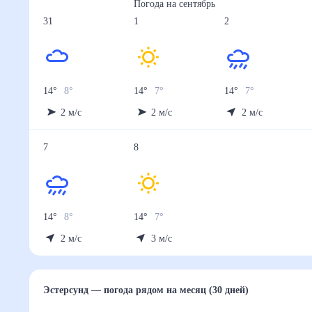
Погода на
сентябрь
31
1
2
14
°
8
°
14
°
7
°
14
°
7
°
2
м/с
2
м/с
2
м/с
7
8
14
°
8
°
14
°
7
°
2
м/с
3
м/с
Эстерсунд
— погода рядом
на месяц (30 дней)