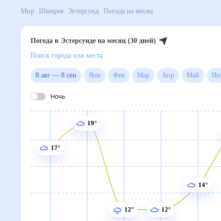
Мир
Швеция
Эстерсунд
Погода на месяц
Погода в Эстерсунде на месяц (30 дней)
Поиск города или места
8 авг
—
8 сен
Янв
Фев
Мар
Апр
Май
Ночь
19°
17°
14°
12°
12°