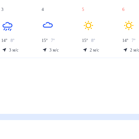
3
4
5
6
14
°
8
°
15
°
7
°
15
°
8
°
14
°
7
°
3
м/с
3
м/с
2
м/с
2
м/