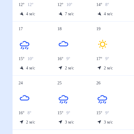
12
°
12
°
12
°
10
°
14
°
8
°
4
м/с
7
м/с
4
м/с
17
18
19
15
°
10
°
16
°
9
°
17
°
9
°
4
м/с
2
м/с
2
м/с
24
25
26
16
°
8
°
15
°
9
°
15
°
9
°
2
м/с
3
м/с
3
м/с