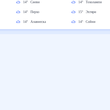
и
14
°
Сиеви
14
°
Тохолампи
14
°
Перхо
15
°
Эхтяри
14
°
Алавиеска
14
°
Сойни