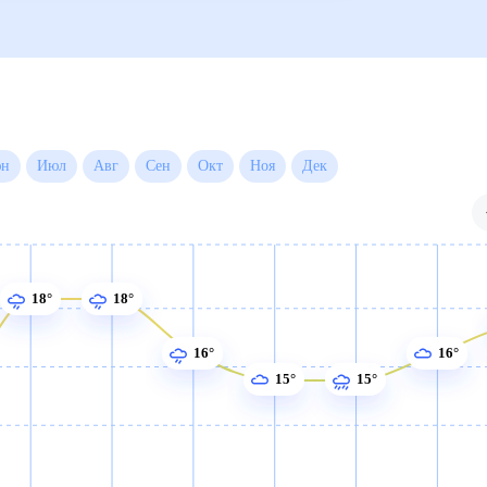
Июн
Июл
Авг
Сен
Окт
Ноя
Дек
18°
18°
16°
16°
15°
15°