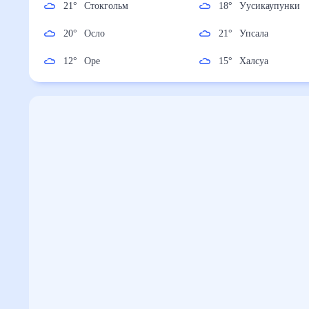
21
°
Стокгольм
18
°
Уусикаупунк
20
°
Осло
21
°
Упсала
12
°
Оре
15
°
Халсуа