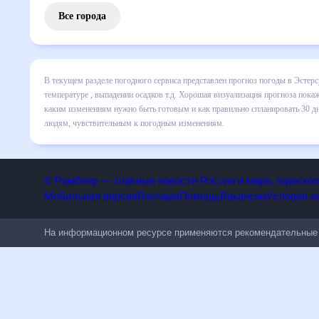
Все города
В текущем разделе погодного сервиса представлен прогноз
включает все сведения по дневной температуре , выпадени
динамике и даст понять, какая будет погода в Эстерсунде
спланировать 30 дней. Подобный прогноз погоды в Эстерсун
чувствительным к погодным изменениям.
© Рамблер — главные новости России и мира, гороск
Мобильная версия
Реклама
Помощь
Вакансии
Условия
На информационном ресурсе применяются рекомендательн