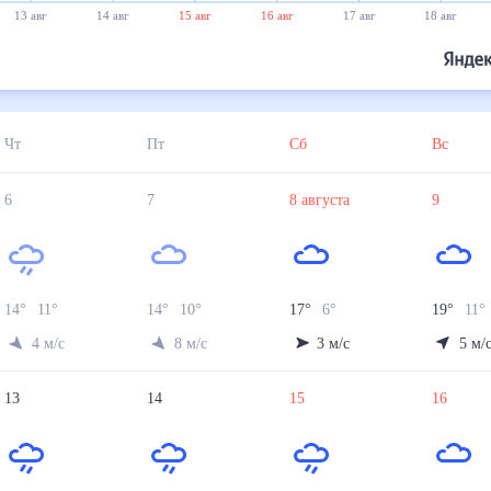
13 авг
14 авг
15 авг
16 авг
17 авг
18 авг
Чт
Пт
Сб
Вс
6
7
8
августа
9
14
°
11
°
14
°
10
°
17
°
6
°
19
°
11
°
4
м/с
8
м/с
3
м/с
5
м/
13
14
15
16