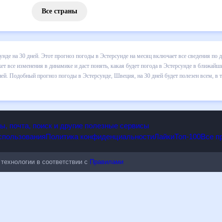
Все страны
 погоды в Эстерсунде на 30 дней. Этот прогноз погоды в Эстерсунде
и осадков т.д. Хорошая визуализация прогноза покажет все изменени
 в ближайший месяц, к каким изменениям нужно быть готовым и как п
де, Швеция, на 30 дней будет полезен всем, в том числе людям,
опы, почта, поиск и другие полезные сервисы
 использования
Политика конфиденциальности
Лайки
Топ-100
ые технологии в соответствии с
Правилами