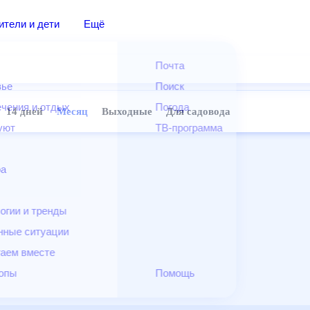
дители и дети
Ещё
Почта
овье
Поиск
лечения и отдых
Погода
ней
14 дней
Месяц
Выходные
Для садовода
и уют
ТВ-программа
т
ера
ологии и тренды
енные ситуации
егаем вместе
скопы
Помощь