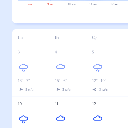
8 авг
9 авг
10 авг
11 авг
12 авг
Пн
Вт
Ср
3
4
5
13
°
7
°
15
°
6
°
12
°
10
°
3
м/с
3
м/с
3
м/с
10
11
12