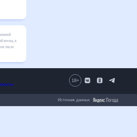
 на месяц
я в
равильно
18
+
Все проекты
Источник данных