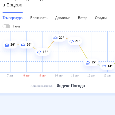
в Ерцево
Температура
Влажность
Давление
Ветер
Осадки
Ночь
22°
21°
20°
20°
18°
15°
14°
7 авг
8 авг
9 авг
10 авг
11 авг
12 авг
13 авг
Источник данных