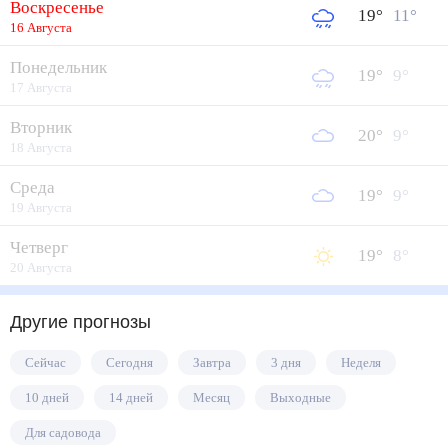
Воскресенье
19
°
11
°
16 Августа
Понедельник
19
°
9
°
17 Августа
Вторник
20
°
9
°
18 Августа
Среда
19
°
9
°
19 Августа
Четверг
19
°
8
°
20 Августа
Другие прогнозы
Сейчас
Сегодня
Завтра
3 дня
Неделя
10 дней
14 дней
Месяц
Выходные
Для садовода