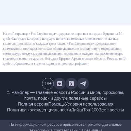
На этой странице «Рамблер/погоды» представлен прогноз погоды в Ерцево на 14
дней, благодаря которому нетрудно понять возможные климатические скачки,
включая прогнозы по каждым трем часам. «Рамблер/погода» предоставляет
возможность отследить не только общие данные, но и следующую информацию:
температуру воздуха, уровень давления, вероятность осадков, направление ветра,
влажность и многое другое. Погода в Ерцево, Архангельская область, Россия, на 14
дней отображается в виде наглядных и простых графиков.
18
+
© Рамблер — главные новости России и мира,
гороскопы, почта, поиск и другие полезные сервисы
Полная версия
Помощь
Условия использования
Политика конфиденциальности
Лайки
Топ-100
Все проекты
На информационном ресурсе применяются