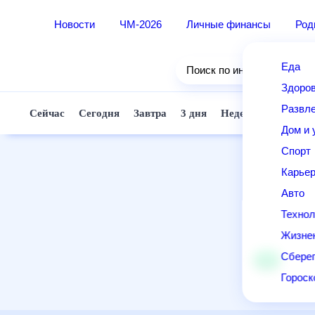
Новости
ЧМ-2026
Личные финансы
Ро
Еда
Поиск по интернету
Здор
Разв
Сейчас
Сегодня
Завтра
3 дня
Неделя
10 д
Дом 
Спор
Карь
Авто
Техн
Жизн
Сбер
Горо