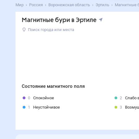
Мир
Россия
Воронежская область
Эртиль
Магнитные б
Магнитные бури в Эртиле
Поиск города или места
Состояние магнитного поля
0
Спокойное
2
Слабо 
1
Неустойчивое
3
Возму