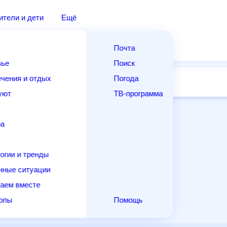
дители и дети
Ещё
Почта
овье
Поиск
лечения и отдых
Погода
ней
14 дней
Месяц
Выходные
Для садовода
и уют
ТВ-программа
т
ера
ологии и тренды
енные ситуации
егаем вместе
скопы
Помощь