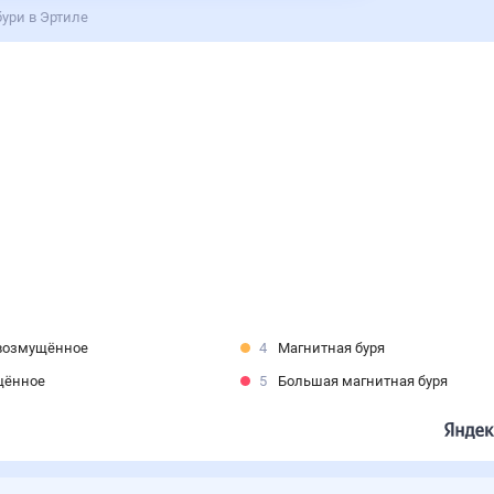
ури в Эртиле
возмущённое
4
Магнитная буря
щённое
5
Большая магнитная буря