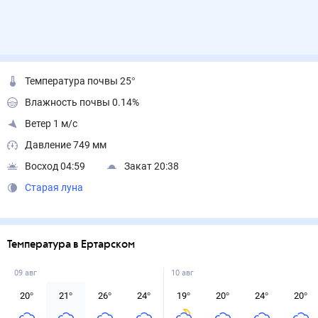
Температура почвы 25°
Влажность почвы 0.14%
Ветер 1 м/с
Давление 749 мм
Восход 04:59
Закат 20:38
Старая луна
Температура в Ертарском
09 авг
10 авг
20
°
21
°
26
°
24
°
19
°
20
°
24
°
20
°