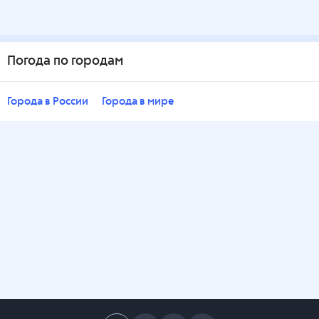
Погода по городам
Города в России
Города в мире