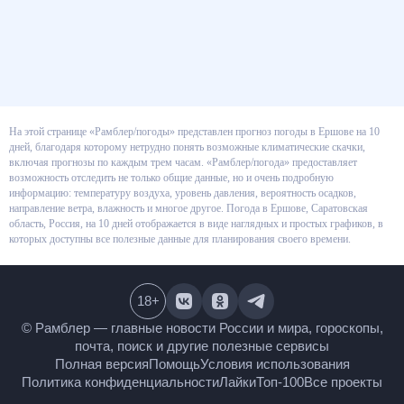
На этой странице «Рамблер/погоды» представлен прогноз погоды в
Ершове на 10 дней, благодаря которому нетрудно понять возможные
климатические скачки, включая прогнозы по каждым трем часам.
«Рамблер/погода» предоставляет возможность отследить не только
общие данные, но и очень подробную информацию: температуру воздуха,
уровень давления, вероятность осадков, направление ветра, влажность и
многое другое. Погода в Ершове, Саратовская область, Россия, на 10
дней отображается в виде наглядных и простых графиков, в которых
доступны все полезные данные для планирования своего времени.
18
+
© Рамблер — главные новости России и мира,
гороскопы, почта, поиск и другие полезные сервисы
Полная версия
Помощь
Условия использования
Политика конфиденциальности
Лайки
Топ-100