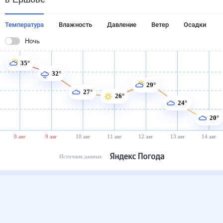
Температура
Влажность
Давление
Ветер
Осадки
Ночь
35°
32°
29°
27°
26°
24°
20°
8 авг
9 авг
10 авг
11 авг
12 авг
13 авг
14 авг
Источник данных