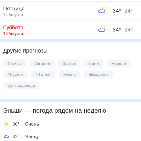
Пятница
34
°
24
°
14 Августа
Суббота
34
°
24
°
15 Августа
Другие прогнозы
Сейчас
Сегодня
Завтра
3 дня
Неделя
10 дней
14 дней
Месяц
Выходные
Для садовода
Эньши
— погода рядом
на неделю
30
°
Сиань
32
°
Чэнду