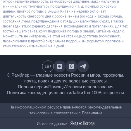
относительную влажность, атмосферное давление, максимальную и
минимальную температуру по ощущению и т. д. Помимо основных
данных, прогноз погоды в Эньши, Китай на неделю включает
длительность светового дня с обозначением восхода и захода солнца,
состояния луны, предупреждения о грядущих магнитных бурях, а также
перепадах атмосферного давления, похолоданиях и потеплениях. Для тех
гостей нашего сайта, кому подробная погода в Эньши, Китай на неделю
может быть не интересна, на этой же странице доступна возможность
переключения в простой вид с менее подробным форматом прогноза и
климатических изменений на 7 дней.
18
+
© Рамблер — главные новости России и мира,
гороскопы, почта, поиск и другие полезные сервисы
Полная версия
Помощь
Условия использования
Политика конфиденциальности
Лайки
Топ-100
Все проекты
На информационном ресурсе применяются
рекомендательные технологии в соответствии с
Правилами
Источник данных