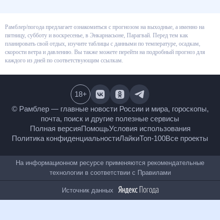
Рамблер/погода предлагает ознакомиться с прогнозом на выходные, а
именно на пятницу, субботу и воскресенье, в Энкарнасьоне, Парагвай.
Перед тем как планировать свой отдых, изучите таблицы с данными по
температуре, осадкам, скорости ветра и давлению. Вы также можете
перейти на подробный прогноз для каждого из дней по соответствующим
ссылкам.
18
+
© Рамблер — главные новости России и мира,
гороскопы, почта, поиск и другие полезные сервисы
Полная версия
Помощь
Условия использования
Политика конфиденциальности
Лайки
Топ-100
Все проекты
На информационном ресурсе применяются
рекомендательные технологии в соответствии с
Правилами
Источник данных