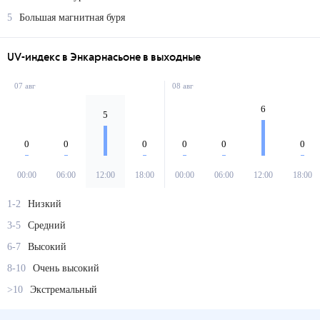
5
Большая магнитная буря
UV-индекс в Энкарнасьоне в выходные
07 авг
08 авг
6
5
0
0
0
0
0
0
00:00
06:00
12:00
18:00
00:00
06:00
12:00
18:00
1-2
Низкий
3-5
Средний
6-7
Высокий
8-10
Очень высокий
>10
Экстремальный