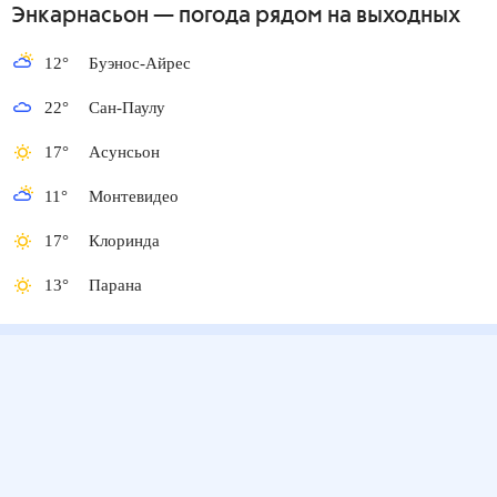
Энкарнасьон
— погода рядом
на выходных
12
°
Буэнос-Айрес
22
°
Сан-Паулу
17
°
Асунсьон
11
°
Монтевидео
17
°
Клоринда
13
°
Парана