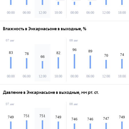
00:00
06:00
12:00
18:00
00:00
06:00
12:00
18:00
Влажность в Энкарнасьоне в выходные, %
07 авг
08 авг
96
89
83
82
78
74
70
66
00:00
06:00
12:00
18:00
00:00
06:00
12:00
18:00
Давление в Энкарнасьоне в выходные, мм рт. ст.
07 авг
08 авг
751
751
749
749
749
747
746
746