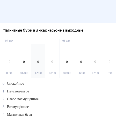
Магнитные бури в Энкарнасьоне в выходные
07 авг
08 авг
0
0
0
0
0
0
0
0
00:00
06:00
12:00
18:00
00:00
06:00
12:00
18:00
0
Спокойное
1
Неустойчивое
2
Слабо возмущённое
3
Возмущённое
4
Магнитная буря