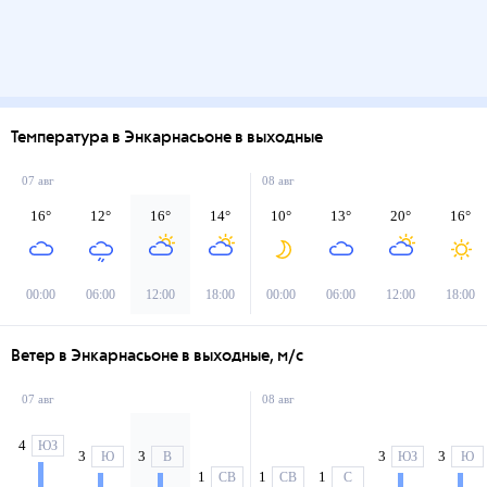
Температура в Энкарнасьоне в выходные
07 авг
08 авг
16
°
12
°
16
°
14
°
10
°
13
°
20
°
16
°
00:00
06:00
12:00
18:00
00:00
06:00
12:00
18:00
Ветер в Энкарнасьоне в выходные, м/с
07 авг
08 авг
4
ЮЗ
3
3
3
3
Ю
В
ЮЗ
Ю
1
1
1
СВ
СВ
С