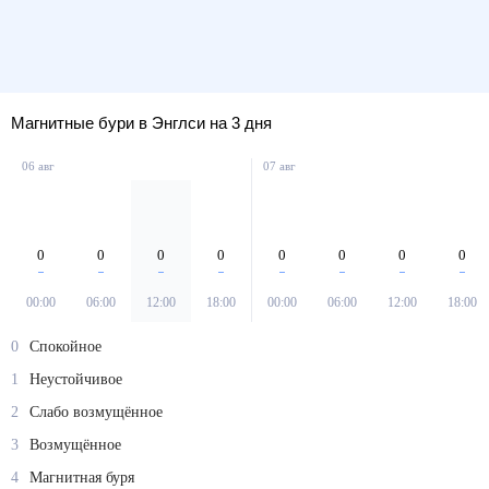
Магнитные бури в Энглси на 3 дня
06 авг
07 авг
0
0
0
0
0
0
0
0
00:00
06:00
12:00
18:00
00:00
06:00
12:00
18:00
0
Спокойное
1
Неустойчивое
2
Слабо возмущённое
3
Возмущённое
4
Магнитная буря