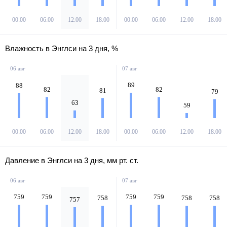
00:00
06:00
12:00
18:00
00:00
06:00
12:00
18:00
Влажность в Энглси на 3 дня, %
06 авг
07 авг
89
88
82
82
81
79
63
59
00:00
06:00
12:00
18:00
00:00
06:00
12:00
18:00
Давление в Энглси на 3 дня, мм рт. ст.
06 авг
07 авг
759
759
759
759
758
758
758
757