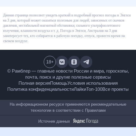
Данная страница позволяет увидеть краткий и подробный прогноз
погоды в Энглси на 3 дня, который может оказаться полезным для
людей, зависимых от скачков давления, нестабильной магнитной
обстановки, сильного ультрафиолетового излучения, влажности воздуха
и т. д. Погода в Энглси, Австралия на 3 дня заинтересует тех, кто
собирается в рабочую поездку, отпуск, провести время на свежем
воздухе.
18
+
© Рамблер — главные новости России и мира,
гороскопы, почта, поиск и другие полезные сервисы
Полная версия
Помощь
Условия использования
Политика конфиденциальности
Лайки
Топ-100
Все проекты
На информационном ресурсе применяются
рекомендательные технологии в соответствии с
Правилами
Источник данных