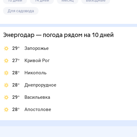
10 дней
14 дней
Месяц
Выходные
Для садовода
Энергодар
— погода рядом
на 10 дней
29
°
Запорожье
27
°
Кривой Рог
28
°
Никополь
28
°
Днепрорудное
29
°
Васильевка
28
°
Апостолове