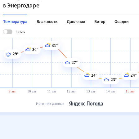
в Энергодаре
Температура
Влажность
Давление
Ветер
Осадки
Ночь
31°
30°
29°
27°
24°
24°
23°
9 авг
10 авг
11 авг
12 авг
13 авг
14 авг
15 авг
Источник данных