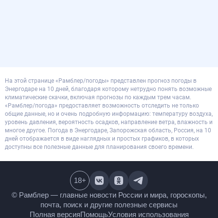
На этой странице «Рамблер/погоды» представлен прогноз погоды в
Энергодаре на 10 дней, благодаря которому нетрудно понять возможные
климатические скачки, включая прогнозы по каждым трем часам.
«Рамблер/погода» предоставляет возможность отследить не только
общие данные, но и очень подробную информацию: температуру воздуха,
уровень давления, вероятность осадков, направление ветра, влажность и
многое другое. Погода в Энергодаре, Запорожская область, Россия, на 10
дней отображается в виде наглядных и простых графиков, в которых
доступны все полезные данные для планирования своего времени.
18
+
© Рамблер — главные новости России и мира,
гороскопы, почта, поиск и другие полезные сервисы
Полная версия
Помощь
Условия использования