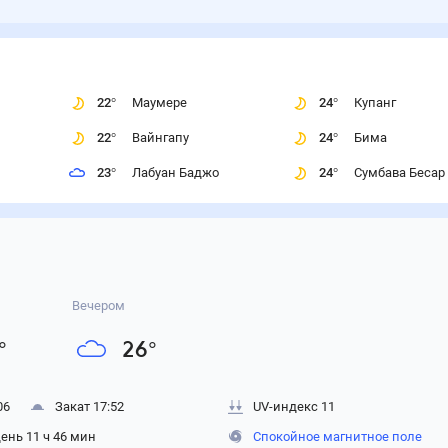
22
°
Маумере
24
°
Купанг
22
°
Вайнгапу
24
°
Бима
23
°
Лабуан Баджо
24
°
Сумбава Бесар
Вечером
°
26
°
06
Закат 17:52
UV-индекс 11
ень 11 ч 46 мин
Спокойное магнитное поле