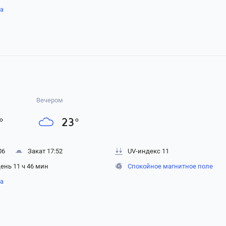
на
Вечером
°
23
°
06
Закат 17:52
UV-индекс 11
ень 11 ч 46 мин
Спокойное магнитное поле
на