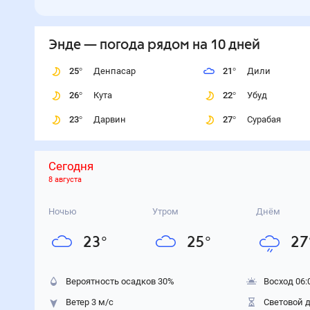
Энде
— погода рядом
на 10 дней
25
°
Денпасар
21
°
Дили
26
°
Кута
22
°
Убуд
23
°
Дарвин
27
°
Сурабая
Сегодня
8 августа
Ночью
Утром
Днём
23
°
25
°
27
Вероятность осадков
30
%
Восход 06:
Ветер 3 м/с
Световой д