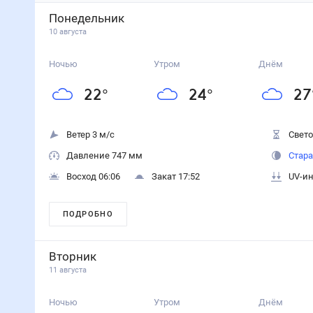
Понедельник
10 августа
Ночью
Утром
Днём
22
°
24
°
27
Ветер 3 м/с
Свето
Давление 747 мм
Стара
Восход 06:06
Закат 17:52
UV-ин
ПОДРОБНО
Вторник
11 августа
Ночью
Утром
Днём