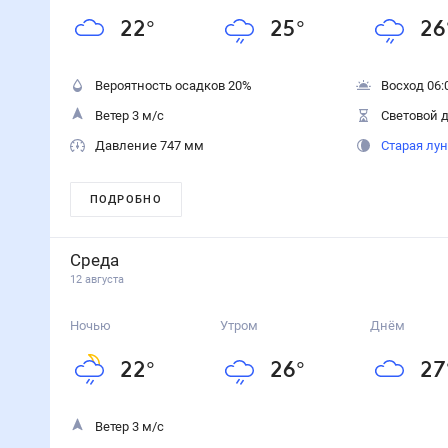
22
°
25
°
26
Вероятность осадков
20
%
Восход 06:
Ветер 3 м/с
Световой д
Давление 747 мм
Старая лу
ПОДРОБНО
Среда
12 августа
Ночью
Утром
Днём
22
°
26
°
27
Ветер 3 м/с