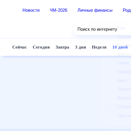
Новости
ЧМ-2026
Личные финансы
Ро
Еда
Поиск по интернету
Здор
Разв
Сейчас
Сегодня
Завтра
3 дня
Неделя
10 д
Дом 
Спор
Карь
Авто
Техн
Жизн
Сбер
Горо