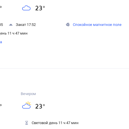
°
23
°
05
Закат 17:52
Спокойное магнитное поле
ень 11 ч 47 мин
на
Вечером
°
23
°
Световой день 11 ч 47 мин