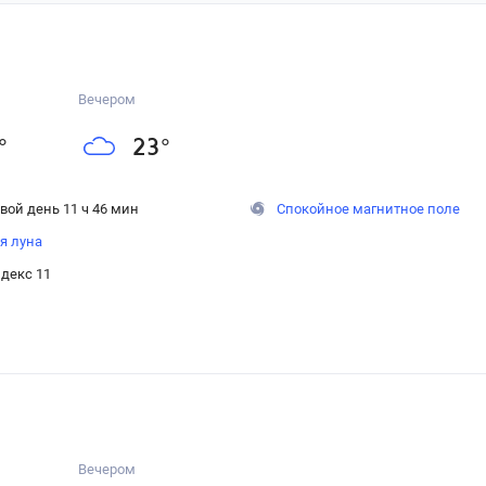
Вечером
°
23
°
вой день 11 ч 46 мин
Спокойное магнитное поле
я луна
декс 11
Вечером