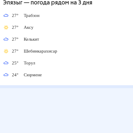
Элязыг
— погода рядом
на 3 дня
27
°
Трабзон
27
°
Аксу
27
°
Келькит
27
°
Шебинкарахисар
25
°
Торул
24
°
Сюрмене