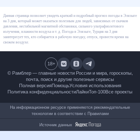
Данная страница позволяет увидеть краткий и подробный прогноз
погоды в Элязыге на 3 дня, который может оказаться полезным для
людей, зависимых от скачков давления, нестабильной магнитной
обстановки, сильного ультрафиолетового излучения, влажности воздуха
и т. д. Погода в Элязыге, Турция на 3 дня заинтересует тех, кто собирается
в рабочую поездку, отпуск, провести время на свежем воздухе.
18
+
© Рамблер — главные новости России и мира,
гороскопы, почта, поиск и другие полезные сервисы
Полная версия
Помощь
Условия использования
Политика конфиденциальности
Лайки
Топ-100
Все проекты
На информационном ресурсе применяются
рекомендательные технологии в соответствии с
Правилами
Источник данных