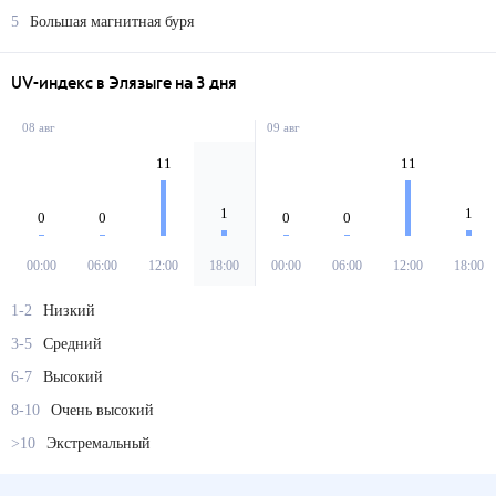
5
Большая магнитная буря
UV-индекс в Элязыге на 3 дня
08 авг
09 авг
11
11
1
1
0
0
0
0
00:00
06:00
12:00
18:00
00:00
06:00
12:00
18:00
1-2
Низкий
3-5
Средний
6-7
Высокий
8-10
Очень высокий
>10
Экстремальный