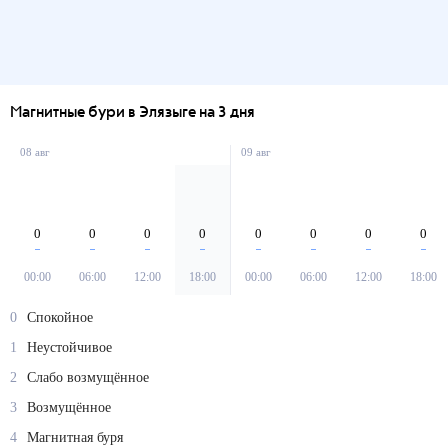
Магнитные бури в Элязыге на 3 дня
08 авг
09 авг
0
0
0
0
0
0
0
0
00:00
06:00
12:00
18:00
00:00
06:00
12:00
18:00
0
Спокойное
1
Неустойчивое
2
Слабо возмущённое
3
Возмущённое
4
Магнитная буря