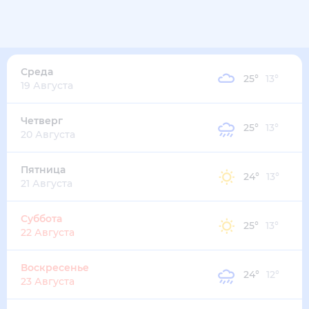
26
°
14
°
3
м/с
среда
12 августа