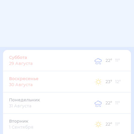
18
°
12
°
5
м/с
пятница
14 августа