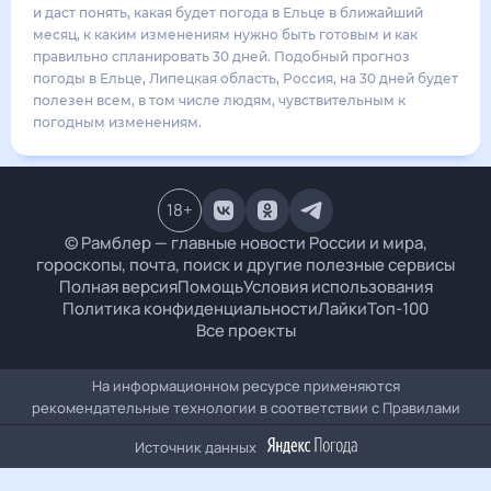
26
°
16
°
4
м/с
вторник
18 августа