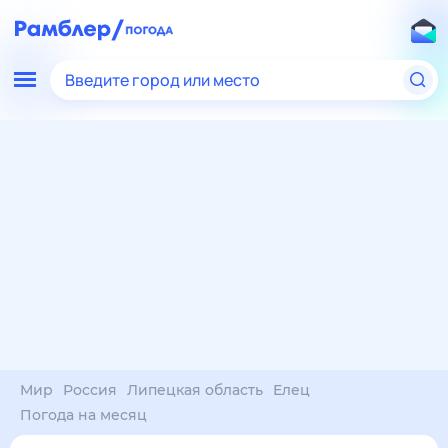
Введите город или место
Мир
Россия
Липецкая область
Елец
Погода на месяц
Погода на месяц (30 дней)
в Ельце
9 авг
–
9 сен
янв
фев
мар
апр
май
июн
июл
авг
сен
окт
ноя
дек
Ночь
26°
25°
25°