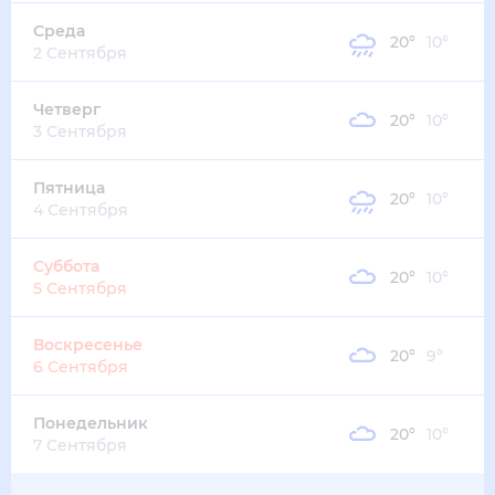
17
°
11
°
5
м/с
суббота
15 августа