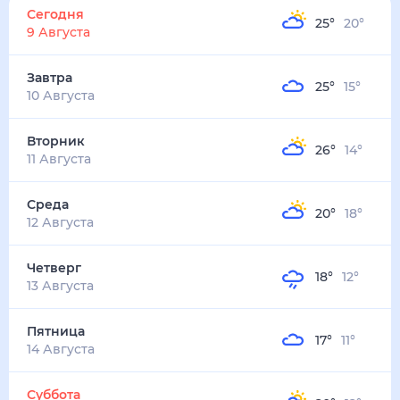
25
°
20
°
4
м/с
завтра
10 августа