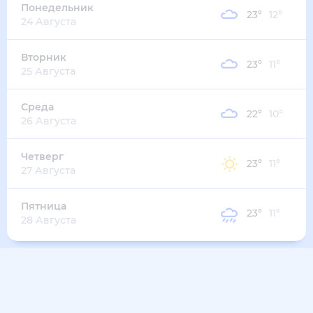
20
°
18
°
6
м/с
четверг
13 августа