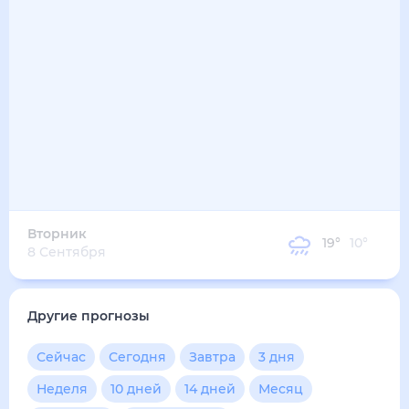
20
°
12
°