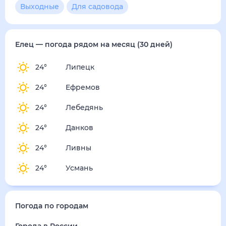
4
м/с
воскресенье
16 августа