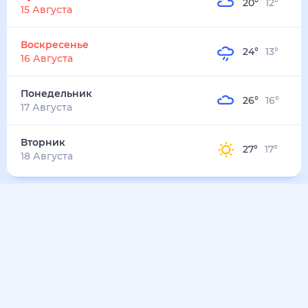
25
°
15
°
2
м/с
вторник
11 августа