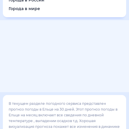
24
°
13
°
3
м/с
понедельник
17 августа