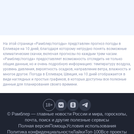
На этой странице «Рамблер/погоды» представлен прогноз погоды в
Елливаре на 10 дней, благодаря которому нетрудно понять возможные
климатические скачки, включая прогнозы по каждым трем часам.
«Рамблер/погода» предоставляет возможность отследить не только
общие данные, но и очень подробную информацию: температуру воздуха,
уровень давления, вероятность осадков, направление ветра, влажность и
многое другое. Погода в Елливаре, Швеция, на 10 дней отображается в
виде наглядных и простых графиков, в которых доступны все полезные
данные для планирования своего времени.
18
+
© Рамблер — главные новости России и мира,
гороскопы, почта, поиск и другие полезные сервисы
Полная версия
Помощь
Условия использования
Политика конфиденциальности
Лайки
Топ-100