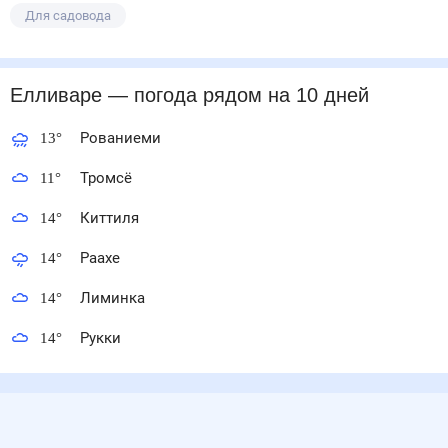
Для садовода
Елливаре
— погода рядом
на 10 дней
13
°
Рованиеми
11
°
Тромсё
14
°
Киттиля
14
°
Раахе
14
°
Лиминка
14
°
Рукки