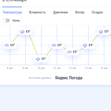
Температура
Влажность
Давление
Ветер
Осадки
Ночь
15°
15°
13°
13°
13°
12°
11°
8 авг
9 авг
10 авг
11 авг
12 авг
13 авг
14 авг
Источник данных