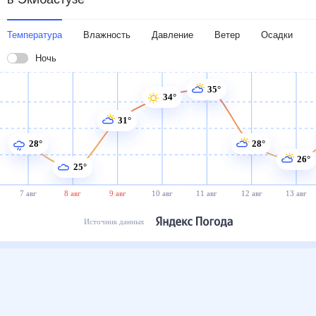
Температура
Влажность
Давление
Ветер
Осадки
Ночь
35°
34°
31°
28°
28°
26°
25°
7 авг
8 авг
9 авг
10 авг
11 авг
12 авг
13 авг
Источник данных