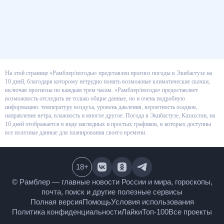
На этой странице «Рамблер/погоды» представлен прогноз погоды в
Экибастузе на 10 дней, благодаря которому нетрудно понять возможные
климатические скачки, включая прогнозы по каждым трем часам.
«Рамблер/погода» предоставляет возможность отследить не только
общие данные, но и очень подробную информацию: температуру воздуха,
уровень давления, вероятность осадков, направление ветра, влажность и
многое другое. Погода в Экибастузе, Казахстан, на 10 дней отображается
в виде наглядных и простых графиков, в которых доступны все полезные
данные для планирования своего времени.
18
+
© Рамблер — главные новости России и мира,
гороскопы, почта, поиск и другие полезные сервисы
Полная версия
Помощь
Условия использования
Политика конфиденциальности
Лайки
Топ-100