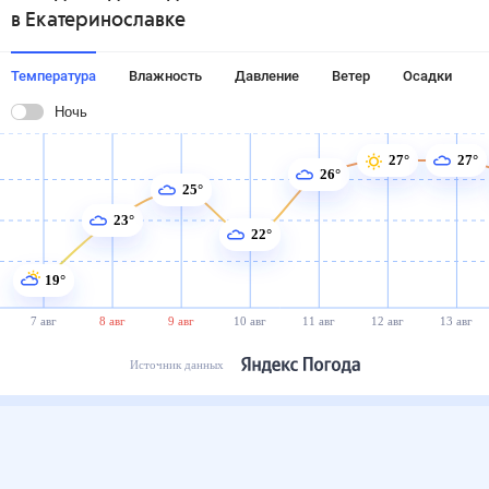
в Екатеринославке
Температура
Влажность
Давление
Ветер
Осадки
Ночь
27°
27°
26°
25°
23°
22°
19°
7 авг
8 авг
9 авг
10 авг
11 авг
12 авг
13 авг
Источник данных