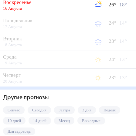
Воскресенье
26
°
18
°
16 Августа
Понедельник
24
°
14
°
17 Августа
Вторник
23
°
14
°
18 Августа
Среда
24
°
13
°
19 Августа
Четверг
23
°
13
°
20 Августа
Другие прогнозы
Сейчас
Сегодня
Завтра
3 дня
Неделя
10 дней
14 дней
Месяц
Выходные
Для садовода