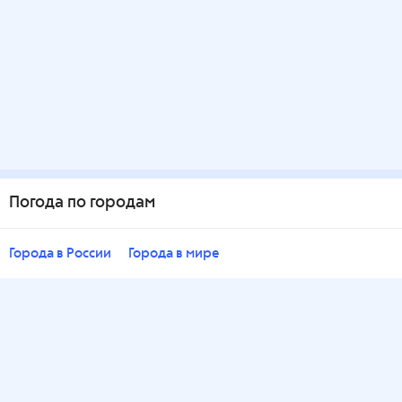
Погода по городам
Города в России
Города в мире