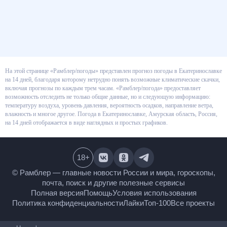
На этой странице «Рамблер/погоды» представлен прогноз погоды в
Екатеринославке на 14 дней, благодаря которому нетрудно понять
возможные климатические скачки, включая прогнозы по каждым трем
часам. «Рамблер/погода» предоставляет возможность отследить не
только общие данные, но и следующую информацию: температуру
воздуха, уровень давления, вероятность осадков, направление ветра,
влажность и многое другое. Погода в Екатеринославке, Амурская
область, Россия, на 14 дней отображается в виде наглядных и простых
графиков.
18
+
© Рамблер — главные новости России и мира,
гороскопы, почта, поиск и другие полезные сервисы
Полная версия
Помощь
Условия использования
Политика конфиденциальности
Лайки
Топ-100