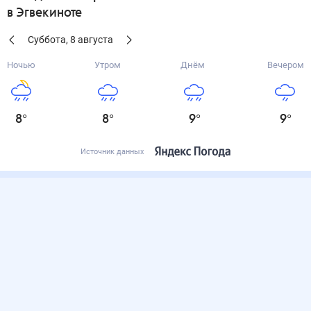
в Эгвекиноте
Суббота
,
8
августа
Ночью
Утром
Днём
Вечером
8
°
8
°
9
°
9
°
Источник данных